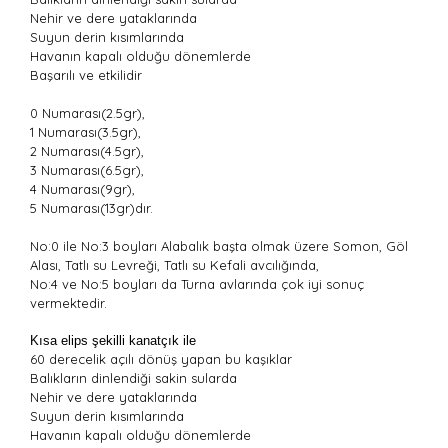
Nehir ve dere yataklarında
Suyun derin kısımlarında
Havanın kapalı olduğu dönemlerde
Başarılı ve etkilidir
0 Numarası(2.5gr),
1 Numarası(3.5gr),
2 Numarası(4.5gr),
3 Numarası(6.5gr),
4 Numarası(9gr),
5 Numarası(13gr)dır.
No:0 ile No:3 boyları Alabalık başta olmak üzere Somon, Göl
Alası, Tatlı su Levreği, Tatlı su Kefali avcılığında,
No:4 ve No:5 boyları da Turna avlarında çok iyi sonuç
vermektedir.
Kısa elips şekilli kanatçık ile
60 derecelik açılı dönüş yapan bu kaşıklar
Balıkların dinlendiği sakin sularda
Nehir ve dere yataklarında
Suyun derin kısımlarında
Havanın kapalı olduğu dönemlerde