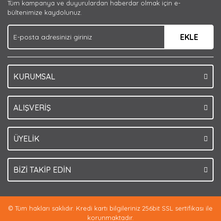
Tüm kampanya ve duyurulardan haberdar olmak için e-
Ürün bilgilerinde hatalar bulunuyor.
bültenimize kaydolunuz.
Ürün fiyatı diğer sitelerden daha pahalı.
EKLE
Bu ürüne benzer farklı alternatifler olmalı.
KURUMSAL
Gönder
ALIŞVERİŞ
ÜYELİK
BİZİ TAKİP EDİN
© Tüm hakları saklıdır. Kredi kartı bilgileriniz 256bit SSL sertifikası ile
korunmaktadır.