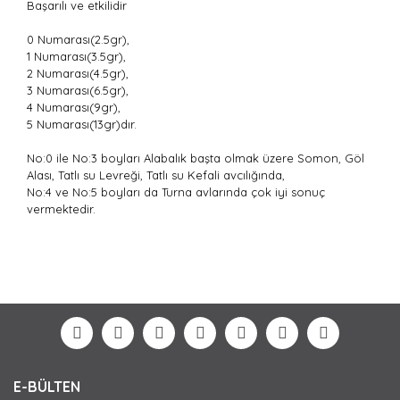
Başarılı ve etkilidir
0 Numarası(2.5gr),
1 Numarası(3.5gr),
2 Numarası(4.5gr),
3 Numarası(6.5gr),
4 Numarası(9gr),
5 Numarası(13gr)dır.
No:0 ile No:3 boyları Alabalık başta olmak üzere Somon, Göl
Alası, Tatlı su Levreği, Tatlı su Kefali avcılığında,
No:4 ve No:5 boyları da Turna avlarında çok iyi sonuç
vermektedir.
Bu ürünün fiyat bilgisi, resim, ürün açıklamalarında ve
diğer konularda yetersiz gördüğünüz noktaları öneri
Bu ürüne ilk yorumu siz yapın!
formunu kullanarak tarafımıza iletebilirsiniz.
Görüş ve önerileriniz için teşekkür ederiz.
Yorum Yaz
Ürün resmi kalitesiz, bozuk veya görüntülenemiyor.
E-BÜLTEN
Ürün açıklamasında eksik bilgiler bulunuyor.