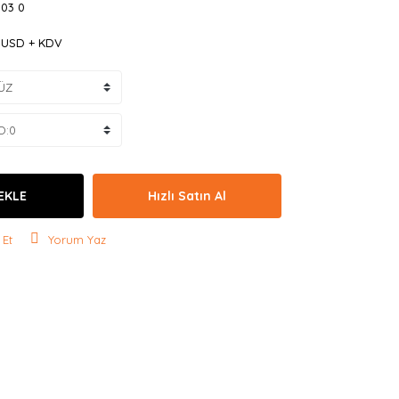
303 0
5 USD + KDV
EKLE
Hızlı Satın Al
 Et
Yorum Yaz