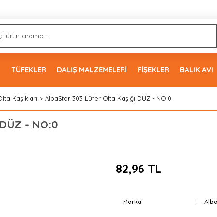
İ
TÜFEKLER
DALIŞ MALZEMELERİ
FİŞEKLER
BALIK AVI
Olta Kaşıkları
AlbaStar 303 Lüfer Olta Kaşığı DÜZ - NO:0
 DÜZ - NO:0
82,96 TL
Marka
Alba