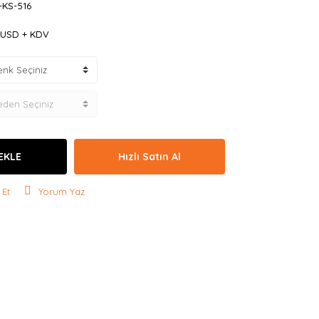
-KS-516
6 USD + KDV
EKLE
Hızlı Satın Al
 Et
Yorum Yaz