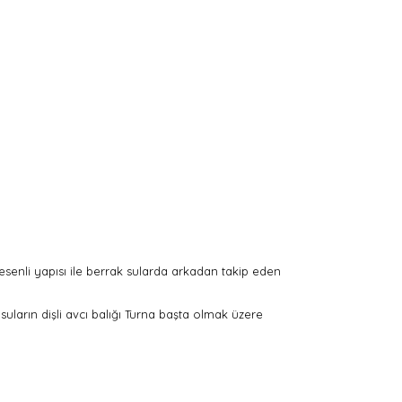
esenli yapısı ile berrak sularda arkadan takip eden
ı suların dişli avcı balığı Turna başta olmak üzere
arak tarafımıza iletebilirsiniz.