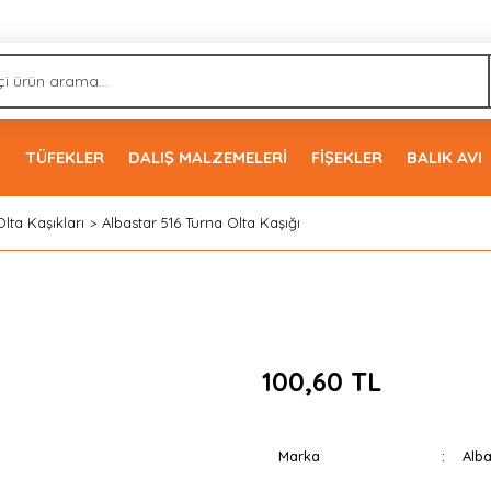
İ
TÜFEKLER
DALIŞ MALZEMELERİ
FİŞEKLER
BALIK AVI
Olta Kaşıkları
Albastar 516 Turna Olta Kaşığı
100,60 TL
Marka
Alba