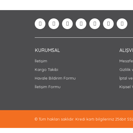
Görüş ve önerileriniz için teşekkür ederiz.
Ürün resmi kalitesiz, bozuk veya görüntülenem
Ürün açıklamasında eksik bilgiler bulunuyor.
Ürün bilgilerinde hatalar bulunuyor.
Ürün fiyatı diğer sitelerden daha pahalı.
Bu ürüne benzer farklı alternatifler olmalı.
KURUMSAL
ALIŞV
İletişim
Mesafel
Kargo Takibi
Gizlilik
Havale Bildirim Formu
İptal ve
İletişim Formu
Kişisel 
© Tüm hakları saklıdır. Kredi kartı bilgileriniz 256bit SS