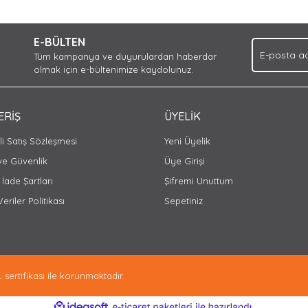
Bu ürüne ilk yorumu siz yapın!
iyor.
E-BÜLTEN
Yorum Yaz
Tüm kampanya ve duyurulardan haberdar
olmak için e-bültenimize kaydolunuz.
ERİŞ
ÜYELİK
i Satış Sözleşmesi
Yeni Üyelik
 ve Güvenlik
Üye Girişi
 İade Şartları
Şifremi Unuttum
Veriler Politikası
Sepetiniz
Gönder
L sertifikası ile korunmaktadır.
ile
ideasoft
e-