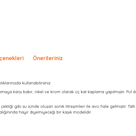
çenekleri
Önerileriniz
klarınızda kullanabilirsiniz.
nmaya karşı bakır, nikel ve krom olarak üç kat kaplama yapılmıştır.
Pul d
ektiği gibi su içinde oluşan sonik titreşimleri ile avcı hale gelmiştir.
Tatl
lığınında hayır diyemiyeceği bir kaşık modelidir.
nda ve diğer konularda yetersiz gördüğünüz noktaları öneri formunu kullan