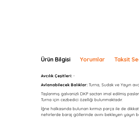
Ürün Bilgisi
Yorumlar
Taksit Se
Avcılık Çeşitleri:
-
Avlanabilecek Balıklar:
Turna, Sudak ve Yayın avcılı
Taşlanmış galvanizli DKP sactan imal edilmiş pasla
Turna için cezbedici özelliği bulunmaktadır.
İğne halkasında bulunan kırmızı parça ile de dikkat ç
nehirlerde baraj göllerinde avını bekleyen yayın ba
Bu ürünün fiyat bilgisi, resim, ürün açıklamaları