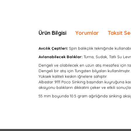
Ürün Bilgisi
Yorumlar
Taksit Se
Avcılık Çeşitleri:
Spin
balıkçılık tekniğinde kullanabil
Avlanabilecek Balıklar:
Turna, Sudak, Tatlı Su Levre
D
engeli ve olabilecek en uzun atış mesafesi için ta
Dengeli bir atış için Tungsten bilyaları kullanılmıştır.
Yüksek kaliteli keskin iğnelere sahiptir.
Albastar 9111 Poco Sinking
başından kuyruğuna kadar
aksiyonu balıkların dikkatini çeker ve etkili sonuç
55 mm boyunda 10.5 gram ağırlığında sinking aksi
Bu ürünün fiyat bilgisi, resim, ürün açıklamaları
Görüş ve önerileriniz için teşekkür ederiz.