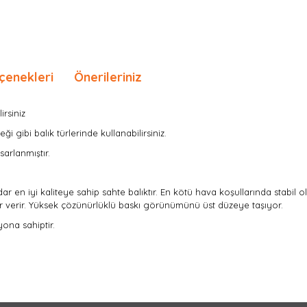
çenekleri
Önerileriniz
irsiniz
ği gibi balık türlerinde kullanabilirsiniz.
sarlanmıştır.
 en iyi kaliteye sahip sahte balıktır.
En kötü hava koşullarında stabil olm
lar verir. Yüksek çözünürlüklü baskı görünümünü üst düzeye taşıyor.
yona sahiptir.
nda ve diğer konularda yetersiz gördüğünüz noktaları öneri formunu kullan
Bu ürüne ilk yorumu siz yapın!