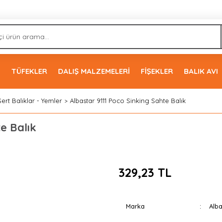
İ
TÜFEKLER
DALIŞ MALZEMELERİ
FİŞEKLER
BALIK AVI
Sert Balıklar - Yemler
Albastar 9111 Poco Sinking Sahte Balık
e Balık
329,23 TL
Marka
Alba