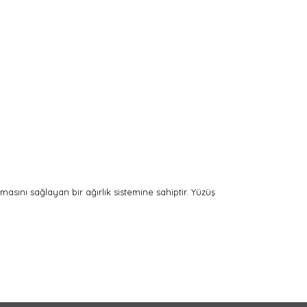
asını sağlayan bir ağırlık sistemine sahiptir. Yüzüş
arak tarafımıza iletebilirsiniz.