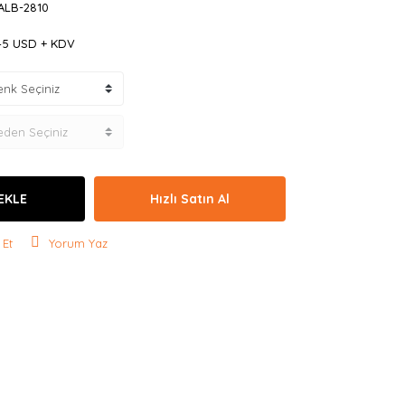
ALB-2810
,45 USD + KDV
EKLE
Hızlı Satın Al
 Et
Yorum Yaz