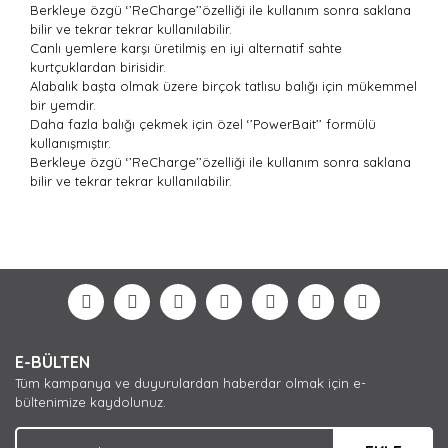
Berkleye özgü ‘’ReCharge’’özelliği ile kullanım sonra saklana
bilir ve tekrar tekrar kullanılabilir.
Canlı yemlere karşı üretilmiş en iyi alternatif sahte
kurtçuklardan birisidir.
Alabalık başta olmak üzere birçok tatlısu balığı için mükemmel
bir yemdir.
Daha fazla balığı çekmek için özel ‘’PowerBait’’ formülü
kullanışmıştır.
Berkleye özgü ‘’ReCharge’’özelliği ile kullanım sonra saklana
bilir ve tekrar tekrar kullanılabilir.
Bu ürünün fiyat bilgisi, resim, ürün açıklamalarında ve
diğer konularda yetersiz gördüğünüz noktaları öneri
Bu ürüne ilk yorumu siz yapın!
formunu kullanarak tarafımıza iletebilirsiniz.
Görüş ve önerileriniz için teşekkür ederiz.
Yorum Yaz
Ürün resmi kalitesiz, bozuk veya görüntülenemiyor.
E-BÜLTEN
Ürün açıklamasında eksik bilgiler bulunuyor.
Tüm kampanya ve duyurulardan haberdar olmak için e-
Ürün bilgilerinde hatalar bulunuyor.
bültenimize kaydolunuz.
Ürün fiyatı diğer sitelerden daha pahalı.