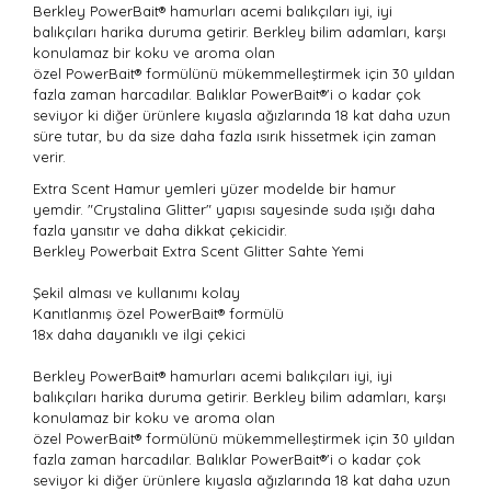
Berkley
PowerBait
®
hamurları acemi balıkçıları iyi, iyi
balıkçıları harika duruma getirir. Berkley bilim adamları, karşı
konulamaz bir koku ve aroma olan
özel
PowerBait
®
formülünü mükemmelleştirmek için 30 yıldan
fazla zaman harcadılar. Balıklar
PowerBait
®
'i o kadar çok
seviyor ki diğer ürünlere kıyasla ağızlarında 18 kat daha uzun
süre tutar, bu da size daha fazla ısırık hissetmek için zaman
verir.
Extra Scent Hamur yemleri yüzer modelde bir hamur
yemdir. "Crystalina Glitter" yapısı sayesinde suda ışığı daha
fazla yansıtır ve daha dikkat çekicidir.
Berkley Powerbait Extra Scent Glitter Sahte Yemi
Şekil alması ve kullanımı kolay
Kanıtlanmış özel
PowerBait
®
formülü
18x daha dayanıklı ve ilgi çekici
Berkley
PowerBait
®
hamurları acemi balıkçıları iyi, iyi
balıkçıları harika duruma getirir. Berkley bilim adamları, karşı
konulamaz bir koku ve aroma olan
özel
PowerBait
®
formülünü mükemmelleştirmek için 30 yıldan
fazla zaman harcadılar. Balıklar
PowerBait
®
'i o kadar çok
seviyor ki diğer ürünlere kıyasla ağızlarında 18 kat daha uzun