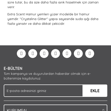
süre tutar, bu da size daha fazla ısırık hissetmek için zaman
verir.
Extra Scent Hamur yemleri yüzer modelde bir hamur
yemdir. "Crystalina Glitter" yapısı sayesinde suda ışığı daha
fazla yansıtır ve daha dikkat çekicidir.
Bu ürünün fiyat bilgisi, resim, ürün açıklamalarında ve
diğer konularda yetersiz gördüğünüz noktaları öneri
Bu ürüne ilk yorumu siz yapın!
formunu kullanarak tarafımıza iletebilirsiniz.
Görüş ve önerileriniz için teşekkür ederiz.
Yorum Yaz
Ürün resmi kalitesiz, bozuk veya görüntülenemiyor.
E-BÜLTEN
Ürün açıklamasında eksik bilgiler bulunuyor.
Tüm kampanya ve duyurulardan haberdar olmak için e-
Ürün bilgilerinde hatalar bulunuyor.
bültenimize kaydolunuz.
Ürün fiyatı diğer sitelerden daha pahalı.
EKLE
Bu ürüne benzer farklı alternatifler olmalı.
KURUMSAL