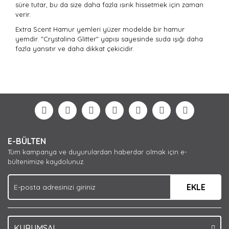
süre tutar, bu da size daha fazla ısırık hissetmek için zaman
verir.
Extra Scent Hamur yemleri yüzer modelde bir hamur
yemdir. "Crystalina Glitter" yapısı sayesinde suda ışığı daha
fazla yansıtır ve daha dikkat çekicidir.
Bu ürünün fiyat bilgisi, resim, ürün açıklamalarında ve
diğer konularda yetersiz gördüğünüz noktaları öneri
Bu ürüne ilk yorumu siz yapın!
formunu kullanarak tarafımıza iletebilirsiniz.
Görüş ve önerileriniz için teşekkür ederiz.
Yorum Yaz
Ürün resmi kalitesiz, bozuk veya görüntülenemiyor.
E-BÜLTEN
Ürün açıklamasında eksik bilgiler bulunuyor.
Tüm kampanya ve duyurulardan haberdar olmak için e-
Ürün bilgilerinde hatalar bulunuyor.
bültenimize kaydolunuz.
Ürün fiyatı diğer sitelerden daha pahalı.
EKLE
Bu ürüne benzer farklı alternatifler olmalı.
KURUMSAL