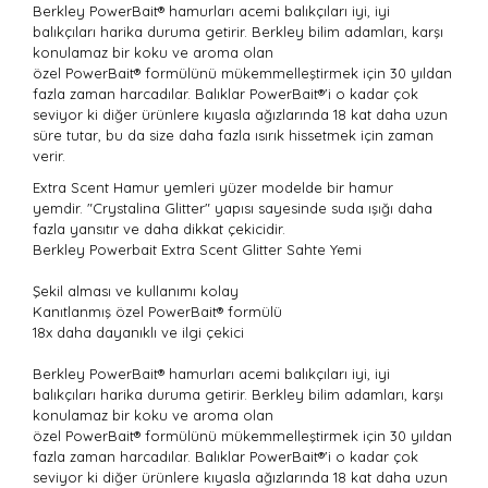
Berkley
PowerBait
®
hamurları acemi balıkçıları iyi, iyi
balıkçıları harika duruma getirir. Berkley bilim adamları, karşı
konulamaz bir koku ve aroma olan
özel
PowerBait
®
formülünü mükemmelleştirmek için 30 yıldan
fazla zaman harcadılar. Balıklar
PowerBait
®
'i o kadar çok
seviyor ki diğer ürünlere kıyasla ağızlarında 18 kat daha uzun
süre tutar, bu da size daha fazla ısırık hissetmek için zaman
verir.
Extra Scent Hamur yemleri yüzer modelde bir hamur
yemdir. "Crystalina Glitter" yapısı sayesinde suda ışığı daha
fazla yansıtır ve daha dikkat çekicidir.
Berkley Powerbait Extra Scent Glitter Sahte Yemi
Şekil alması ve kullanımı kolay
Kanıtlanmış özel
PowerBait
®
formülü
18x daha dayanıklı ve ilgi çekici
Berkley
PowerBait
®
hamurları acemi balıkçıları iyi, iyi
balıkçıları harika duruma getirir. Berkley bilim adamları, karşı
konulamaz bir koku ve aroma olan
özel
PowerBait
®
formülünü mükemmelleştirmek için 30 yıldan
fazla zaman harcadılar. Balıklar
PowerBait
®
'i o kadar çok
seviyor ki diğer ürünlere kıyasla ağızlarında 18 kat daha uzun