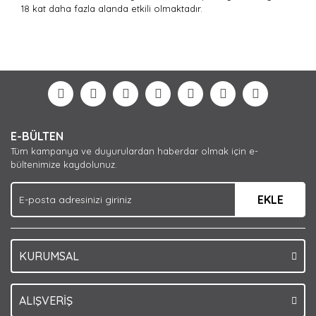
18 kat daha fazla alanda etkili olmaktadır.
Bu ürünün fiyat bilgisi, resim, ürün açıklamalarında ve
diğer konularda yetersiz gördüğünüz noktaları öneri
Bu ürüne ilk yorumu siz yapın!
formunu kullanarak tarafımıza iletebilirsiniz.
Görüş ve önerileriniz için teşekkür ederiz.
Yorum Yaz
Ürün resmi kalitesiz, bozuk veya görüntülenemiyor.
E-BÜLTEN
Ürün açıklamasında eksik bilgiler bulunuyor.
Tüm kampanya ve duyurulardan haberdar olmak için e-
Ürün bilgilerinde hatalar bulunuyor.
bültenimize kaydolunuz.
Ürün fiyatı diğer sitelerden daha pahalı.
EKLE
Bu ürüne benzer farklı alternatifler olmalı.
KURUMSAL
Gönder
ALIŞVERİŞ