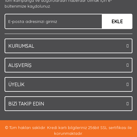
Tüm kampanya ve duyurulardan haberdar olmak için e-
Ürün bilgilerinde hatalar bulunuyor.
bültenimize kaydolunuz.
Ürün fiyatı diğer sitelerden daha pahalı.
EKLE
Bu ürüne benzer farklı alternatifler olmalı.
KURUMSAL
Gönder
ALIŞVERİŞ
ÜYELİK
BİZİ TAKİP EDİN
© Tüm hakları saklıdır. Kredi kartı bilgileriniz 256bit SSL sertifikası ile
korunmaktadır.