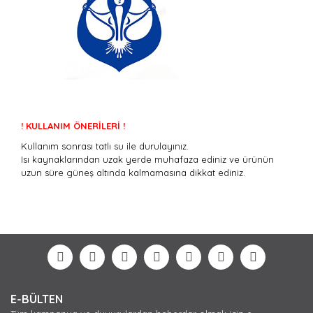
! KULLANIM ÖNERİLERİ !
Kullanım sonrası tatlı su ile durulayınız.
Isı kaynaklarından uzak yerde muhafaza ediniz ve ürünün
uzun süre güneş altında kalmamasına dikkat ediniz.
Bu ürünün fiyat bilgisi, resim, ürün açıklamalarında ve
diğer konularda yetersiz gördüğünüz noktaları öneri
Bu ürüne ilk yorumu siz yapın!
formunu kullanarak tarafımıza iletebilirsiniz.
Görüş ve önerileriniz için teşekkür ederiz.
Yorum Yaz
Ürün resmi kalitesiz, bozuk veya görüntülenemiyor.
E-BÜLTEN
Ürün açıklamasında eksik bilgiler bulunuyor.