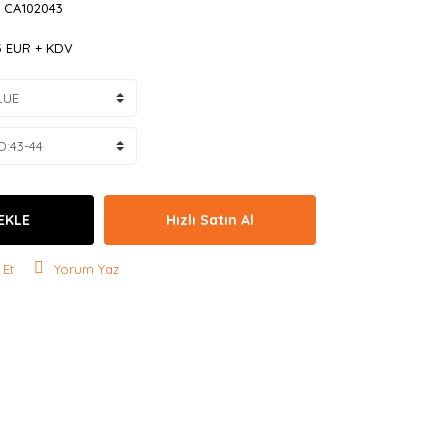
 CA102043
3 EUR + KDV
EKLE
Hızlı Satın Al
 Et
Yorum Yaz