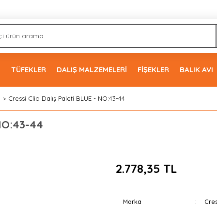
İ
TÜFEKLER
DALIŞ MALZEMELERİ
FİŞEKLER
BALIK AVI
i
Cressi Clio Dalış Paleti BLUE - NO:43-44
 NO:43-44
2.778,35 TL
Marka
Cres