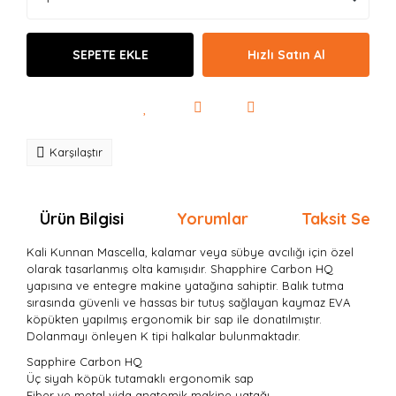
SEPETE EKLE
Hızlı Satın Al
Karşılaştır
Ürün Bilgisi
Yorumlar
Taksit Seçen
Kali Kunnan Mascella, kalamar veya sübye avcılığı için özel
olarak tasarlanmış olta kamışıdır. Shapphire Carbon HQ
yapısına ve entegre makine yatağına sahiptir. Balık tutma
sırasında güvenli ve hassas bir tutuş sağlayan kaymaz EVA
köpükten yapılmış ergonomik bir sap ile donatılmıştır.
Dolanmayı önleyen K tipi halkalar bulunmaktadır.
Sapphire Carbon HQ
Üç siyah köpük tutamaklı ergonomik sap
Fiber ve metal vida anatomik makine yatağı