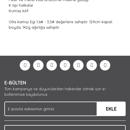
K tipi halkalar
Kumaş kılıf
Olta kamışı Egi 1,6# - 3,5# değerlere sahiptir. 129cm kapalı
boyda, 142g ağırlığa sahiptir.
Bu ürünün fiyat bilgisi, resim, ürün açıklamalarında ve
diğer konularda yetersiz gördüğünüz noktaları öneri
Bu ürüne ilk yorumu siz yapın!
formunu kullanarak tarafımıza iletebilirsiniz.
Görüş ve önerileriniz için teşekkür ederiz.
Yorum Yaz
Ürün resmi kalitesiz, bozuk veya görüntülenemiyor.
E-BÜLTEN
Ürün açıklamasında eksik bilgiler bulunuyor.
Tüm kampanya ve duyurulardan haberdar olmak için e-
Ürün bilgilerinde hatalar bulunuyor.
bültenimize kaydolunuz.
Ürün fiyatı diğer sitelerden daha pahalı.
EKLE
Bu ürüne benzer farklı alternatifler olmalı.