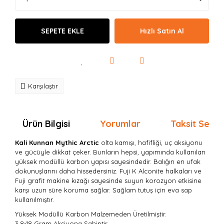
SEPETE EKLE
Hızlı Satın Al
Karşılaştır
Ürün Bilgisi
Yorumlar
Taksit Seçen
Kali Kunnan Mythic Arctic
olta kamışı, hafifliği, uç aksiyonu
ve gücüyle dikkat çeker. Bunların hepsi, yapımında kullanılan
yüksek modüllü karbon yapısı sayesindedir. Balığın en ufak
dokunuşlarını daha hissedersiniz.
Fuji K Alconite halkaları ve
Fuji grafit makine kızağı sayesinde suyun korozyon etkisine
karşı uzun süre koruma sağlar. Sağlam tutuş için eva sap
kullanılmıştır.
Yüksek Modüllü Karbon Malzemeden Üretilmiştir.
3,8-18 Gram Aksiyona Sahiptir.