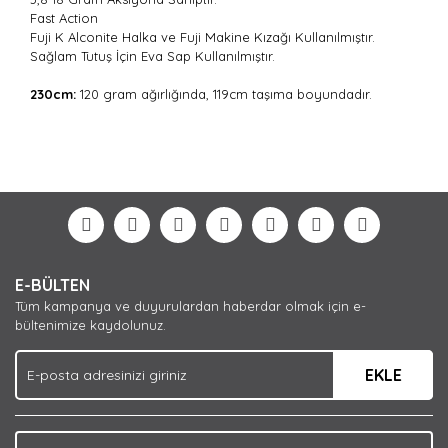
Fast Action
Fuji K Alconite Halka ve Fuji Makine Kızağı Kullanılmıştır.
Sağlam Tutuş İçin Eva Sap Kullanılmıştır.
230cm:
120 gram ağırlığında, 119cm taşıma boyundadır.
Bu ürünün fiyat bilgisi, resim, ürün açıklamalarında ve
diğer konularda yetersiz gördüğünüz noktaları öneri
Bu ürüne ilk yorumu siz yapın!
formunu kullanarak tarafımıza iletebilirsiniz.
Görüş ve önerileriniz için teşekkür ederiz.
Yorum Yaz
Ürün resmi kalitesiz, bozuk veya görüntülenemiyor.
E-BÜLTEN
Ürün açıklamasında eksik bilgiler bulunuyor.
Tüm kampanya ve duyurulardan haberdar olmak için e-
Ürün bilgilerinde hatalar bulunuyor.
bültenimize kaydolunuz.
Ürün fiyatı diğer sitelerden daha pahalı.
EKLE
Bu ürüne benzer farklı alternatifler olmalı.