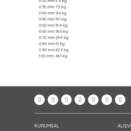
0.30 mm
5.9 kg
0.35 mm
7.5 kg
0.40 mm
9.6 kg
0.45 mm
14.1 kg
0.50 mm
15.4 kg
0.60 mm
18.6 kg
0.70 mm
24.4 kg
0.80 mm
31 kg
0.90 mm
42.2 kg
1.00 mm
44.1 kg
Bu ürünün fiyat bilgisi, resim, ürün açıklamaları
Görüş ve önerileriniz için teşekkür ederiz.
Ürün resmi kalitesiz, bozuk veya görüntülenem
Ürün açıklamasında eksik bilgiler bulunuyor.
Ürün bilgilerinde hatalar bulunuyor.
Ürün fiyatı diğer sitelerden daha pahalı.
Bu ürüne benzer farklı alternatifler olmalı.
KURUMSAL
ALIŞV