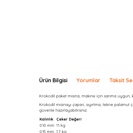
Ürün Bilgisi
Yorumlar
Taksit Se
Krokodil paket misina, m
akine için sarıma uygun, k
Krokodil misinayı çapari, sıyırtma, tekne palamut ça
güvenle hazırlayabilirsiniz.
Kalınlık
Çeker Değeri
0.10 mm
1.1 kg
0.15 mm
1.7 kg