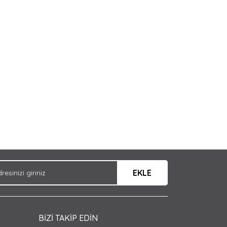
arak tarafımıza iletebilirsiniz.
EKLE
BİZİ TAKİP EDİN