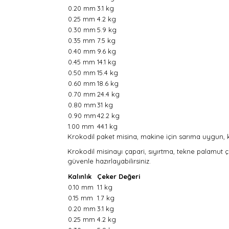
0.20 mm
3.1 kg
0.25 mm
4.2 kg
0.30 mm
5.9 kg
0.35 mm
7.5 kg
0.40 mm
9.6 kg
0.45 mm
14.1 kg
0.50 mm
15.4 kg
0.60 mm
18.6 kg
0.70 mm
24.4 kg
0.80 mm
31 kg
0.90 mm
42.2 kg
1.00 mm
44.1 kg
Krokodil paket misina, m
akine için sarıma uygun, k
Krokodil misinayı çapari, sıyırtma, tekne palamut ça
güvenle hazırlayabilirsiniz.
Kalınlık
Çeker Değeri
0.10 mm
1.1 kg
0.15 mm
1.7 kg
0.20 mm
3.1 kg
0.25 mm
4.2 kg