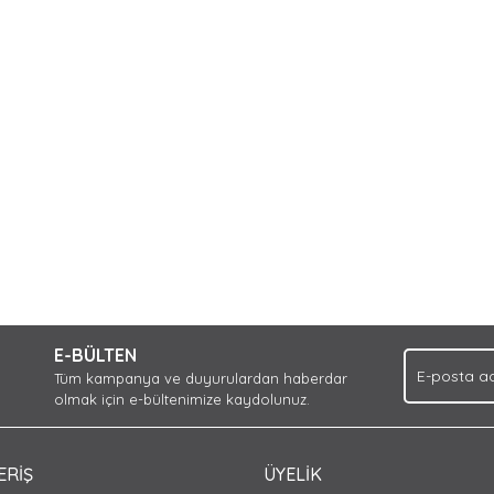
nda ve diğer konularda yetersiz gördüğünüz noktaları öneri formunu kullan
Bu ürüne ilk yorumu siz yapın!
iyor.
E-BÜLTEN
Yorum Yaz
Tüm kampanya ve duyurulardan haberdar
olmak için e-bültenimize kaydolunuz.
ERİŞ
ÜYELİK