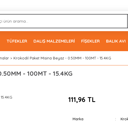
İ
TÜFEKLER
DALIŞ MALZEMELERİ
FİŞEKLER
BALIK AVI
nalar
Krokodil Paket Misina Beyaz - 0.50MM - 100MT - 15.4KG
 0.50MM - 100MT - 15.4KG
111,96 TL
Marka
Krok