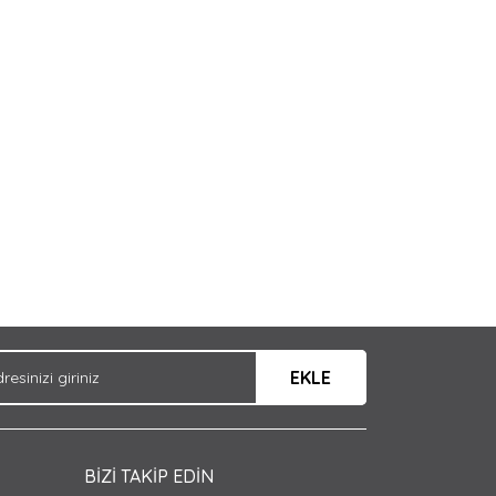
arak tarafımıza iletebilirsiniz.
EKLE
BİZİ TAKİP EDİN