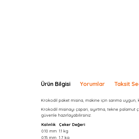
Ürün Bilgisi
Yorumlar
Taksit Se
Krokodil paket misina, m
akine için sarıma uygun, k
Krokodil misinayı çapari, sıyırtma, tekne palamut ça
güvenle hazırlayabilirsiniz.
Kalınlık
Çeker Değeri
0.10 mm
1.1 kg
0.15 mm
1.7 kg