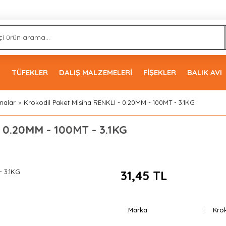
İ
TÜFEKLER
DALIŞ MALZEMELERİ
FİŞEKLER
BALIK AVI
nalar
Krokodil Paket Misina RENKLI - 0.20MM - 100MT - 3.1KG
 0.20MM - 100MT - 3.1KG
31,45 TL
Marka
Krok