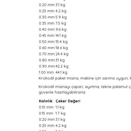
0.20 mm
3.1 kg
0.25 mm
4.2 kg
0.30 mm
5.9 kg
0.35 mm
7.5 kg
0.40 mm
9.6 kg
0.45 mm
14.1 kg
0.50 mm
15.4 kg
0.60 mm
18.6 kg
0.70 mm
24.4 kg
0.80 mm
31 kg
0.90 mm
42.2 kg
1.00 mm
44.1 kg
Krokodil paket misina, m
akine için sarıma uygun, k
Krokodil misinayı çapari, sıyırtma, tekne palamut ça
güvenle hazırlayabilirsiniz.
Kalınlık
Çeker Değeri
0.10 mm
1.1 kg
0.15 mm
1.7 kg
0.20 mm
3.1 kg
0.25 mm
4.2 kg