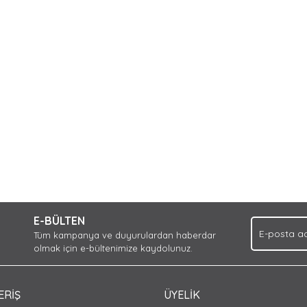
nda ve diğer konularda yetersiz gördüğünüz noktaları öneri formunu kullan
Bu ürüne ilk yorumu siz yapın!
iyor.
E-BÜLTEN
Yorum Yaz
Tüm kampanya ve duyurulardan haberdar
olmak için e-bültenimize kaydolunuz.
ERİŞ
ÜYELİK