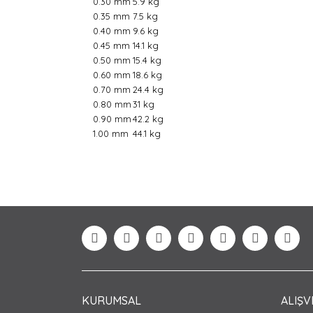
0.30 mm
5.9 kg
0.35 mm
7.5 kg
0.40 mm
9.6 kg
0.45 mm
14.1 kg
0.50 mm
15.4 kg
0.60 mm
18.6 kg
0.70 mm
24.4 kg
0.80 mm
31 kg
0.90 mm
42.2 kg
1.00 mm
44.1 kg
Bu ürünün fiyat bilgisi, resim, ürün açıklamaları
Görüş ve önerileriniz için teşekkür ederiz.
Ürün resmi kalitesiz, bozuk veya görüntülenem
Ürün açıklamasında eksik bilgiler bulunuyor.
Ürün bilgilerinde hatalar bulunuyor.
Ürün fiyatı diğer sitelerden daha pahalı.
Bu ürüne benzer farklı alternatifler olmalı.
KURUMSAL
ALIŞV