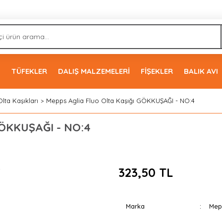
İ
TÜFEKLER
DALIŞ MALZEMELERİ
FİŞEKLER
BALIK AVI
Olta Kaşıkları
Mepps Aglia Fluo Olta Kaşığı GÖKKUŞAĞI - NO:4
 GÖKKUŞAĞI - NO:4
323,50 TL
Marka
Mep