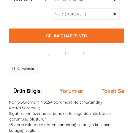
GELİNCE HABER VER
Karşılaştır
Ürün Bilgisi
Yorumlar
Taksit Seçen
No:1(3.5Gramdır) No:2(4.6Gramdır) No:3(7Gramdır)
No:4(9.3Gramdır)
Siyah zemin üzerindeki beneklerle suya düşmüş böcek
görüntüsü oluşturur
45 derecelik açı ile dönen kanadı sığ sular için kullanım
kolaylığı sağlar