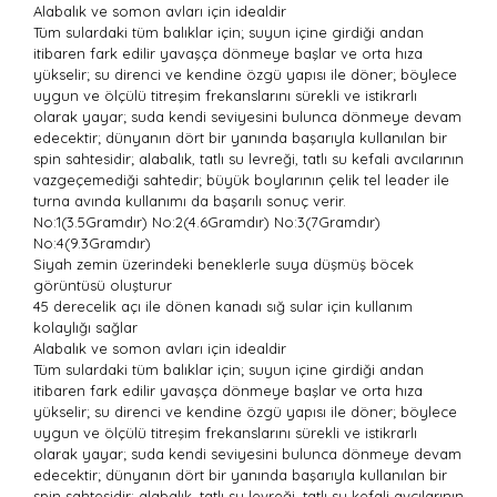
Alabalık ve somon avları için idealdir
Tüm sulardaki tüm balıklar için; suyun içine girdiği andan
itibaren fark edilir yavaşça dönmeye başlar ve orta hıza
yükselir; su direnci ve kendine özgü yapısı ile döner; böylece
uygun ve ölçülü titreşim frekanslarını sürekli ve istikrarlı
olarak yayar; suda kendi seviyesini bulunca dönmeye devam
edecektir; dünyanın dört bir yanında başarıyla kullanılan bir
spin sahtesidir; alabalık, tatlı su levreği, tatlı su kefali avcılarının
vazgeçemediği sahtedir; büyük boylarının çelik tel leader ile
turna avında kullanımı da başarılı sonuç verir.
No:1(3.5Gramdır) No:2(4.6Gramdır) No:3(7Gramdır)
No:4(9.3Gramdır)
Siyah zemin üzerindeki beneklerle suya düşmüş böcek
görüntüsü oluşturur
45 derecelik açı ile dönen kanadı sığ sular için kullanım
kolaylığı sağlar
Alabalık ve somon avları için idealdir
Tüm sulardaki tüm balıklar için; suyun içine girdiği andan
itibaren fark edilir yavaşça dönmeye başlar ve orta hıza
yükselir; su direnci ve kendine özgü yapısı ile döner; böylece
uygun ve ölçülü titreşim frekanslarını sürekli ve istikrarlı
olarak yayar; suda kendi seviyesini bulunca dönmeye devam
edecektir; dünyanın dört bir yanında başarıyla kullanılan bir
spin sahtesidir; alabalık, tatlı su levreği, tatlı su kefali avcılarının