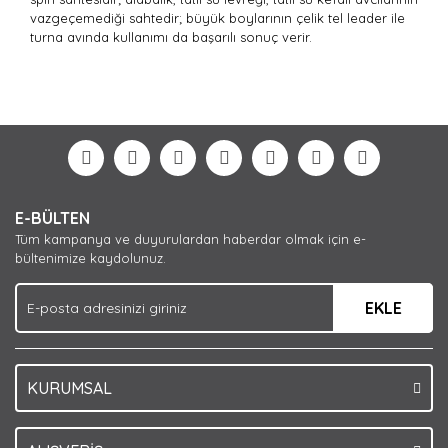
vazgeçemediği sahtedir; büyük boylarının çelik tel leader ile
turna avında kullanımı da başarılı sonuç verir.
Bu ürünün fiyat bilgisi, resim, ürün açıklamalarında ve
diğer konularda yetersiz gördüğünüz noktaları öneri
Bu ürüne ilk yorumu siz yapın!
formunu kullanarak tarafımıza iletebilirsiniz.
Görüş ve önerileriniz için teşekkür ederiz.
Yorum Yaz
Ürün resmi kalitesiz, bozuk veya görüntülenemiyor.
E-BÜLTEN
Ürün açıklamasında eksik bilgiler bulunuyor.
Tüm kampanya ve duyurulardan haberdar olmak için e-
Ürün bilgilerinde hatalar bulunuyor.
bültenimize kaydolunuz.
Ürün fiyatı diğer sitelerden daha pahalı.
EKLE
Bu ürüne benzer farklı alternatifler olmalı.
KURUMSAL
Gönder