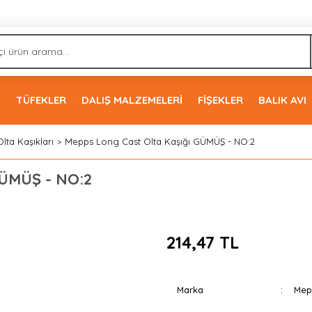
İ
TÜFEKLER
DALIŞ MALZEMELERİ
FİŞEKLER
BALIK AVI
Olta Kaşıkları
Mepps Long Cast Olta Kaşığı GÜMÜŞ - NO:2
GÜMÜŞ - NO:2
214,47 TL
Marka
Mep