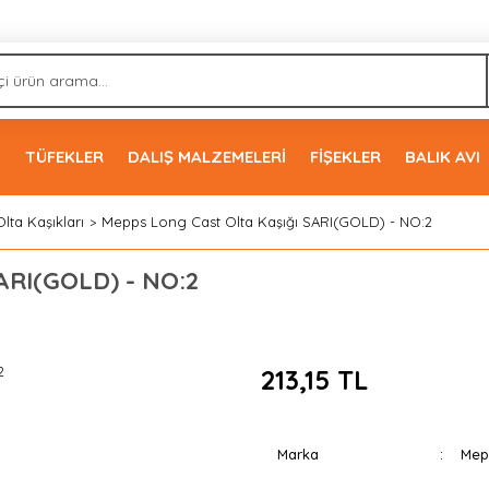
İ
TÜFEKLER
DALIŞ MALZEMELERİ
FİŞEKLER
BALIK AVI
Olta Kaşıkları
Mepps Long Cast Olta Kaşığı SARI(GOLD) - NO:2
ARI(GOLD) - NO:2
213,15 TL
Marka
Mep