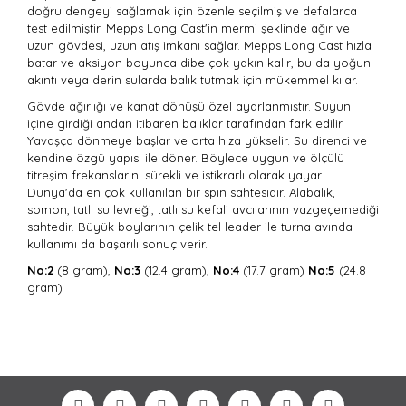
doğru dengeyi sağlamak için özenle seçilmiş ve defalarca
test edilmiştir. Mepps Long Cast'in mermi şeklinde ağır ve
uzun gövdesi, uzun atış imkanı sağlar. Mepps Long Cast hızla
batar ve aksiyon boyunca dibe çok yakın kalır, bu da yoğun
akıntı veya derin sularda balık tutmak için mükemmel kılar.
Gövde ağırlığı ve kanat dönüşü özel ayarlanmıştır. Suyun
içine girdiği andan itibaren balıklar tarafından fark edilir.
Yavaşça dönmeye başlar ve orta hıza yükselir. Su direnci ve
kendine özgü yapısı ile döner. Böylece uygun ve ölçülü
titreşim frekanslarını sürekli ve istikrarlı olarak yayar.
Dünya'da en çok kullanılan bir spin sahtesidir. Alabalık,
somon, tatlı su levreği, tatlı su kefali avcılarının vazgeçemediği
sahtedir. Büyük boylarının çelik tel leader ile turna avında
kullanımı da başarılı sonuç verir.
No:2
(8 gram),
No:3
(12.4 gram),
No:4
(17.7 gram)
No:5
(24.8
gram)
Bu ürünün fiyat bilgisi, resim, ürün açıklamalarında ve
diğer konularda yetersiz gördüğünüz noktaları öneri
Bu ürüne ilk yorumu siz yapın!
formunu kullanarak tarafımıza iletebilirsiniz.
Görüş ve önerileriniz için teşekkür ederiz.