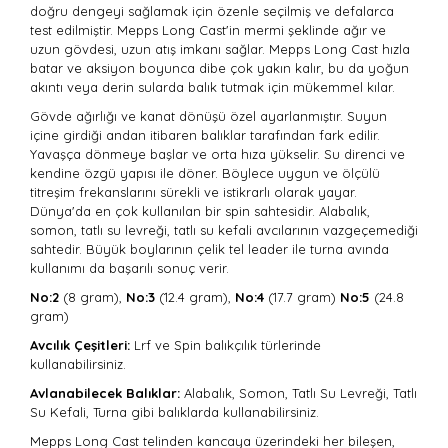
doğru dengeyi sağlamak için özenle seçilmiş ve defalarca
test edilmiştir. Mepps Long Cast'in mermi şeklinde ağır ve
uzun gövdesi, uzun atış imkanı sağlar. Mepps Long Cast hızla
batar ve aksiyon boyunca dibe çok yakın kalır, bu da yoğun
akıntı veya derin sularda balık tutmak için mükemmel kılar.
Gövde ağırlığı ve kanat dönüşü özel ayarlanmıştır. Suyun
içine girdiği andan itibaren balıklar tarafından fark edilir.
Yavaşça dönmeye başlar ve orta hıza yükselir. Su direnci ve
kendine özgü yapısı ile döner. Böylece uygun ve ölçülü
titreşim frekanslarını sürekli ve istikrarlı olarak yayar.
Dünya'da en çok kullanılan bir spin sahtesidir. Alabalık,
somon, tatlı su levreği, tatlı su kefali avcılarının vazgeçemediği
sahtedir. Büyük boylarının çelik tel leader ile turna avında
kullanımı da başarılı sonuç verir.
No:2
(8 gram),
No:3
(12.4 gram),
No:4
(17.7 gram)
No:5
(24.8
gram)
Avcılık Çeşitleri:
Lrf ve Spin balıkçılık türlerinde
kullanabilirsiniz.
Avlanabilecek Balıklar:
Alabalık, Somon, Tatlı Su Levreği, Tatlı
Su Kefali, Turna gibi balıklarda kullanabilirsiniz.
Mepps Long Cast telinden kancaya üzerindeki her bileşen,