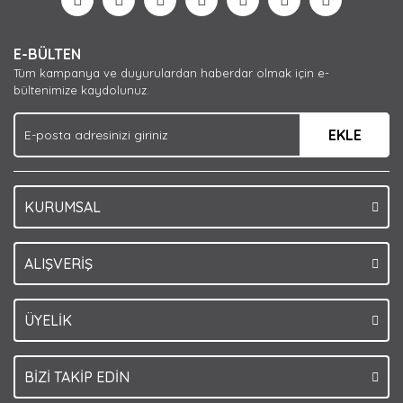
Yorum Yaz
Ürün resmi kalitesiz, bozuk veya görüntülenemiyor.
E-BÜLTEN
Ürün açıklamasında eksik bilgiler bulunuyor.
Tüm kampanya ve duyurulardan haberdar olmak için e-
Ürün bilgilerinde hatalar bulunuyor.
bültenimize kaydolunuz.
Ürün fiyatı diğer sitelerden daha pahalı.
EKLE
Bu ürüne benzer farklı alternatifler olmalı.
KURUMSAL
Gönder
ALIŞVERİŞ
ÜYELİK
BİZİ TAKİP EDİN