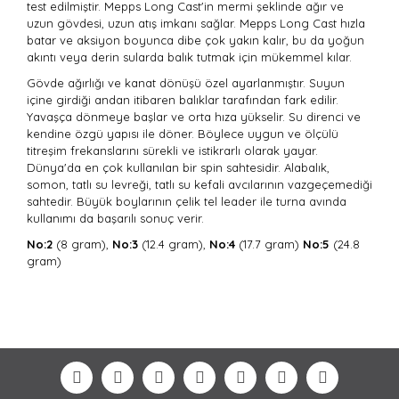
test edilmiştir. Mepps Long Cast'in mermi şeklinde ağır ve
uzun gövdesi, uzun atış imkanı sağlar. Mepps Long Cast hızla
batar ve aksiyon boyunca dibe çok yakın kalır, bu da yoğun
akıntı veya derin sularda balık tutmak için mükemmel kılar.
Gövde ağırlığı ve kanat dönüşü özel ayarlanmıştır. Suyun
içine girdiği andan itibaren balıklar tarafından fark edilir.
Yavaşça dönmeye başlar ve orta hıza yükselir. Su direnci ve
kendine özgü yapısı ile döner. Böylece uygun ve ölçülü
titreşim frekanslarını sürekli ve istikrarlı olarak yayar.
Dünya'da en çok kullanılan bir spin sahtesidir. Alabalık,
somon, tatlı su levreği, tatlı su kefali avcılarının vazgeçemediği
sahtedir. Büyük boylarının çelik tel leader ile turna avında
kullanımı da başarılı sonuç verir.
No:2
(8 gram),
No:3
(12.4 gram),
No:4
(17.7 gram)
No:5
(24.8
gram)
Bu ürünün fiyat bilgisi, resim, ürün açıklamalarında ve
diğer konularda yetersiz gördüğünüz noktaları öneri
Bu ürüne ilk yorumu siz yapın!
formunu kullanarak tarafımıza iletebilirsiniz.
Görüş ve önerileriniz için teşekkür ederiz.
Yorum Yaz