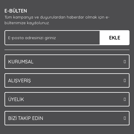
Ürün resmi kalitesiz, bozuk veya görüntülenemiyor.
E-BÜLTEN
Ürün açıklamasında eksik bilgiler bulunuyor.
Tüm kampanya ve duyurulardan haberdar olmak için e-
Ürün bilgilerinde hatalar bulunuyor.
bültenimize kaydolunuz.
Ürün fiyatı diğer sitelerden daha pahalı.
EKLE
Bu ürüne benzer farklı alternatifler olmalı.
KURUMSAL
Gönder
ALIŞVERİŞ
ÜYELİK
BİZİ TAKİP EDİN