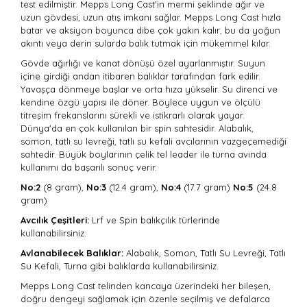
test edilmiştir. Mepps Long Cast'in mermi şeklinde ağır ve
uzun gövdesi, uzun atış imkanı sağlar. Mepps Long Cast hızla
batar ve aksiyon boyunca dibe çok yakın kalır, bu da yoğun
akıntı veya derin sularda balık tutmak için mükemmel kılar.
Gövde ağırlığı ve kanat dönüşü özel ayarlanmıştır. Suyun
içine girdiği andan itibaren balıklar tarafından fark edilir.
Yavaşça dönmeye başlar ve orta hıza yükselir. Su direnci ve
kendine özgü yapısı ile döner. Böylece uygun ve ölçülü
titreşim frekanslarını sürekli ve istikrarlı olarak yayar.
Dünya'da en çok kullanılan bir spin sahtesidir. Alabalık,
somon, tatlı su levreği, tatlı su kefali avcılarının vazgeçemediği
sahtedir. Büyük boylarının çelik tel leader ile turna avında
kullanımı da başarılı sonuç verir.
No:2
(8 gram),
No:3
(12.4 gram),
No:4
(17.7 gram)
No:5
(24.8
gram)
Avcılık Çeşitleri:
Lrf ve Spin balıkçılık türlerinde
kullanabilirsiniz.
Avlanabilecek Balıklar:
Alabalık, Somon, Tatlı Su Levreği, Tatlı
Su Kefali, Turna gibi balıklarda kullanabilirsiniz.
Mepps Long Cast telinden kancaya üzerindeki her bileşen,
doğru dengeyi sağlamak için özenle seçilmiş ve defalarca