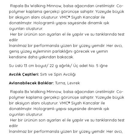
Rapala Bx Walking Minnow, balsa ağacından üretilmiştir. Co-
polymer kaplama gerçekçi görünüşe sahiptir. Yüzeyde büyük
bir aksiyon alanı oluşturur.
VMC® Siyah Kancalar ile
donatılmıştır.
Hologramlı yapısı sayesinde dinamik ışık
oyunları oluşturur.
Her bir ürünün son ayarları el ile yapılır ve su tanklarında test
edilir
İnanılmaz bir performansla yüzen bir yüzey yemdir. Her avcı,
geniş yüzey eyleminin parlaklığını görecek ve yemin
kendisine daha yakından bakacak.
Su üstü
13 cm boyut/
22 g ağırlık/
Üç adet
No. 5 iğne
Avcılık Çeşitleri:
Sırtı
ve Spin Avcılığı
Avlanabilecek Balıklar:
Turna, Levrek
Rapala Bx Walking Minnow, balsa ağacından üretilmiştir. Co-
polymer kaplama gerçekçi görünüşe sahiptir. Yüzeyde büyük
bir aksiyon alanı oluşturur.
VMC® Siyah Kancalar ile
donatılmıştır.
Hologramlı yapısı sayesinde dinamik ışık
oyunları oluşturur.
Her bir ürünün son ayarları el ile yapılır ve su tanklarında test
edilir
İnanılmaz bir performansla yüzen bir yüzey yemdir. Her avcı,