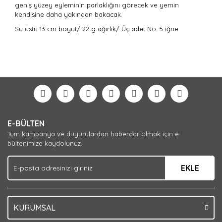
geniş yüzey eyleminin parlaklığını görecek ve yemin
kendisine daha yakından bakacak.
Su üstü
13 cm boyut/
22 g ağırlık/
Üç adet
No. 5 iğne
Bu ürünün fiyat bilgisi, resim, ürün açıklamalarında ve
diğer konularda yetersiz gördüğünüz noktaları öneri
Bu ürüne ilk yorumu siz yapın!
formunu kullanarak tarafımıza iletebilirsiniz.
Görüş ve önerileriniz için teşekkür ederiz.
Yorum Yaz
Ürün resmi kalitesiz, bozuk veya görüntülenemiyor.
E-BÜLTEN
Ürün açıklamasında eksik bilgiler bulunuyor.
Tüm kampanya ve duyurulardan haberdar olmak için e-
Ürün bilgilerinde hatalar bulunuyor.
bültenimize kaydolunuz.
Ürün fiyatı diğer sitelerden daha pahalı.
EKLE
Bu ürüne benzer farklı alternatifler olmalı.
KURUMSAL