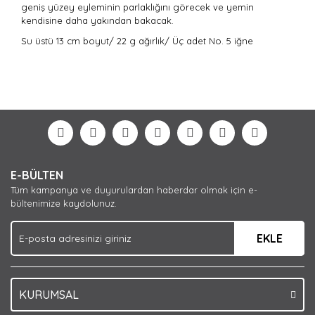
geniş yüzey eyleminin parlaklığını görecek ve yemin
kendisine daha yakından bakacak.
Su üstü
13 cm boyut/
22 g ağırlık/
Üç adet
No. 5 iğne
Bu ürünün fiyat bilgisi, resim, ürün açıklamalarında ve
diğer konularda yetersiz gördüğünüz noktaları öneri
Bu ürüne ilk yorumu siz yapın!
formunu kullanarak tarafımıza iletebilirsiniz.
Görüş ve önerileriniz için teşekkür ederiz.
Yorum Yaz
Ürün resmi kalitesiz, bozuk veya görüntülenemiyor.
E-BÜLTEN
Ürün açıklamasında eksik bilgiler bulunuyor.
Tüm kampanya ve duyurulardan haberdar olmak için e-
Ürün bilgilerinde hatalar bulunuyor.
bültenimize kaydolunuz.
Ürün fiyatı diğer sitelerden daha pahalı.
EKLE
Bu ürüne benzer farklı alternatifler olmalı.
KURUMSAL