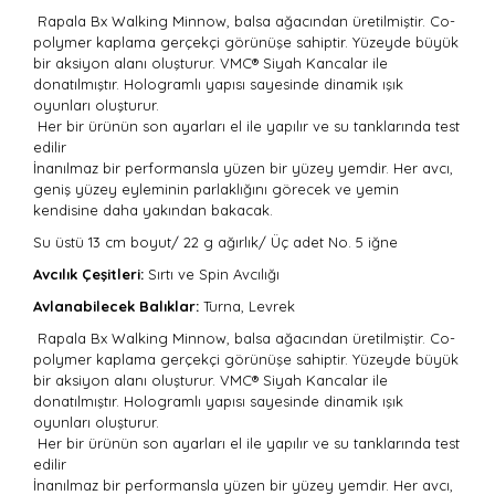
Rapala Bx Walking Minnow, balsa ağacından üretilmiştir. Co-
polymer kaplama gerçekçi görünüşe sahiptir. Yüzeyde büyük
bir aksiyon alanı oluşturur.
VMC® Siyah Kancalar ile
donatılmıştır.
Hologramlı yapısı sayesinde dinamik ışık
oyunları oluşturur.
Her bir ürünün son ayarları el ile yapılır ve su tanklarında test
edilir
İnanılmaz bir performansla yüzen bir yüzey yemdir. Her avcı,
geniş yüzey eyleminin parlaklığını görecek ve yemin
kendisine daha yakından bakacak.
Su üstü
13 cm boyut/
22 g ağırlık/
Üç adet
No. 5 iğne
Avcılık Çeşitleri:
Sırtı
ve Spin Avcılığı
Avlanabilecek Balıklar:
Turna, Levrek
Rapala Bx Walking Minnow, balsa ağacından üretilmiştir. Co-
polymer kaplama gerçekçi görünüşe sahiptir. Yüzeyde büyük
bir aksiyon alanı oluşturur.
VMC® Siyah Kancalar ile
donatılmıştır.
Hologramlı yapısı sayesinde dinamik ışık
oyunları oluşturur.
Her bir ürünün son ayarları el ile yapılır ve su tanklarında test
edilir
İnanılmaz bir performansla yüzen bir yüzey yemdir. Her avcı,