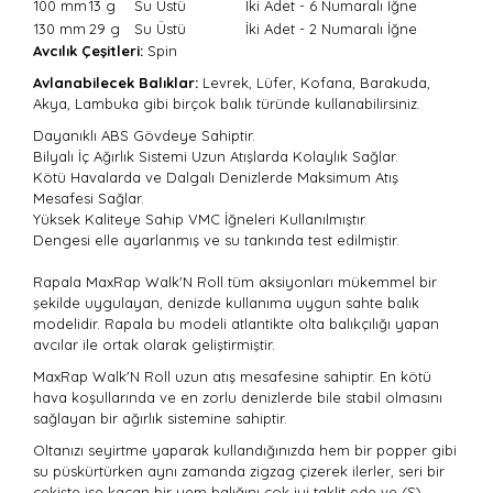
100 mm
13 g
Su Üstü
İki Adet - 6 Numaralı İğne
130 mm
29 g
Su Üstü
İki Adet - 2 Numaralı İğne
Avcılık Çeşitleri:
Spin
Avlanabilecek Balıklar:
Levrek, Lüfer, Kofana, Barakuda,
Akya, Lambuka gibi birçok balık türünde kullanabilirsiniz.
Dayanıklı ABS Gövdeye Sahiptir.
Bilyalı İç Ağırlık Sistemi Uzun Atışlarda Kolaylık Sağlar.
Kötü Havalarda ve Dalgalı Denizlerde Maksimum Atış
Mesafesi Sağlar.
Yüksek Kaliteye Sahip VMC İğneleri Kullanılmıştır.
Dengesi elle ayarlanmış ve su tankında test edilmiştir.
Rapala MaxRap Walk'N Roll tüm aksiyonları mükemmel bir
şekilde uygulayan, denizde kullanıma uygun sahte balık
modelidir. Rapala bu modeli atlantikte olta balıkçılığı yapan
avcılar ile ortak olarak geliştirmiştir.
MaxRap Walk'N Roll uzun atış mesafesine sahiptir. En kötü
hava koşullarında ve en zorlu denizlerde bile stabil olmasını
sağlayan bir ağırlık sistemine sahiptir.
Oltanızı seyirtme yaparak kullandığınızda hem bir popper gibi
su püskürtürken aynı zamanda zigzag çizerek ilerler, seri bir
çekişte ise kaçan bir yem balığını çok iyi taklit ede ve (S)