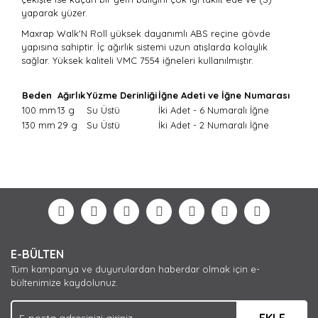
yaparak yüzer.
Maxrap Walk'N Roll yüksek dayanımlı ABS reçine gövde
yapısına sahiptir. İç ağırlık sistemi uzun atışlarda kolaylık
sağlar. Yüksek kaliteli VMC 7554 iğneleri kullanılmıştır.
Beden
Ağırlık
Yüzme Derinliği
İğne Adeti ve İğne Numarası
100 mm
13 g
Su Üstü
İki Adet - 6 Numaralı İğne
130 mm
29 g
Su Üstü
İki Adet - 2 Numaralı İğne
Bu ürünün fiyat bilgisi, resim, ürün açıklamalarında ve
diğer konularda yetersiz gördüğünüz noktaları öneri
Bu ürüne ilk yorumu siz yapın!
formunu kullanarak tarafımıza iletebilirsiniz.
Görüş ve önerileriniz için teşekkür ederiz.
Yorum Yaz
Ürün resmi kalitesiz, bozuk veya görüntülenemiyor.
E-BÜLTEN
Ürün açıklamasında eksik bilgiler bulunuyor.
Tüm kampanya ve duyurulardan haberdar olmak için e-
Ürün bilgilerinde hatalar bulunuyor.
bültenimize kaydolunuz.
Ürün fiyatı diğer sitelerden daha pahalı.
Bu ürüne benzer farklı alternatifler olmalı.