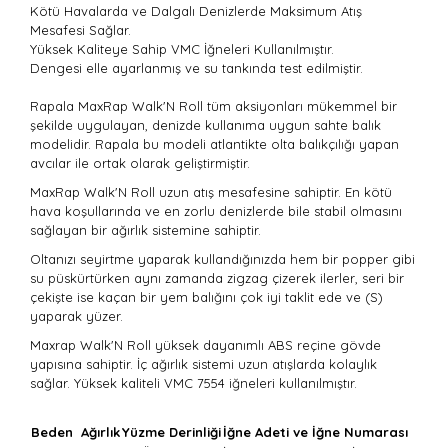
Kötü Havalarda ve Dalgalı Denizlerde Maksimum Atış
Mesafesi Sağlar.
Yüksek Kaliteye Sahip VMC İğneleri Kullanılmıştır.
Dengesi elle ayarlanmış ve su tankında test edilmiştir.
Rapala MaxRap Walk'N Roll tüm aksiyonları mükemmel bir
şekilde uygulayan, denizde kullanıma uygun sahte balık
modelidir. Rapala bu modeli atlantikte olta balıkçılığı yapan
avcılar ile ortak olarak geliştirmiştir.
MaxRap Walk'N Roll uzun atış mesafesine sahiptir. En kötü
hava koşullarında ve en zorlu denizlerde bile stabil olmasını
sağlayan bir ağırlık sistemine sahiptir.
Oltanızı seyirtme yaparak kullandığınızda hem bir popper gibi
su püskürtürken aynı zamanda zigzag çizerek ilerler, seri bir
çekişte ise kaçan bir yem balığını çok iyi taklit ede ve (S)
yaparak yüzer.
Maxrap Walk'N Roll yüksek dayanımlı ABS reçine gövde
yapısına sahiptir. İç ağırlık sistemi uzun atışlarda kolaylık
sağlar. Yüksek kaliteli VMC 7554 iğneleri kullanılmıştır.
Beden
Ağırlık
Yüzme Derinliği
İğne Adeti ve İğne Numarası