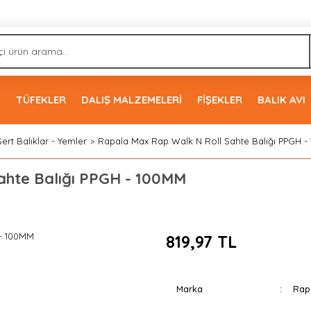
İ
TÜFEKLER
DALIŞ MALZEMELERİ
FİŞEKLER
BALIK AVI
Sert Balıklar - Yemler
Rapala Max Rap Walk N Roll Sahte Balığı PPGH 
ahte Balığı PPGH - 100MM
819,97 TL
Marka
Rap