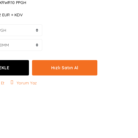
XRWR10 PPGH
42 EUR + KDV
EKLE
Hızlı Satın Al
 Et
Yorum Yaz