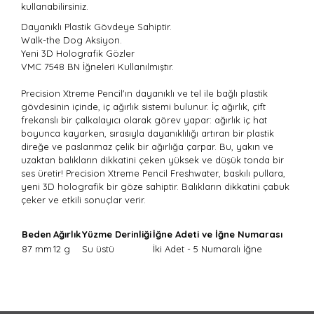
kullanabilirsiniz.
Dayanıklı Plastik Gövdeye Sahiptir.
Walk-the Dog Aksiyon.
Yeni 3D Holografik Gözler
VMC 7548 BN İğneleri Kullanılmıştır.
Precision Xtreme Pencil'ın dayanıklı ve tel ile bağlı plastik
gövdesinin içinde, iç ağırlık sistemi bulunur. İç ağırlık, çift
frekanslı bir çalkalayıcı olarak görev yapar: ağırlık iç hat
boyunca kayarken, sırasıyla dayanıklılığı artıran bir plastik
direğe ve paslanmaz çelik bir ağırlığa çarpar. Bu, yakın ve
uzaktan balıkların dikkatini çeken yüksek ve düşük tonda bir
ses üretir! Precision Xtreme Pencil Freshwater, baskılı pullara,
yeni 3D holografik bir göze sahiptir. Balıkların dikkatini çabuk
çeker ve etkili sonuçlar verir.
Beden
Ağırlık
Yüzme Derinliği
İğne Adeti ve İğne Numarası
87 mm
12 g
Su üstü
İki Adet - 5 Numaralı İğne
Bu ürünün fiyat bilgisi, resim, ürün açıklamalarında ve
diğer konularda yetersiz gördüğünüz noktaları öneri
Bu ürüne ilk yorumu siz yapın!
formunu kullanarak tarafımıza iletebilirsiniz.