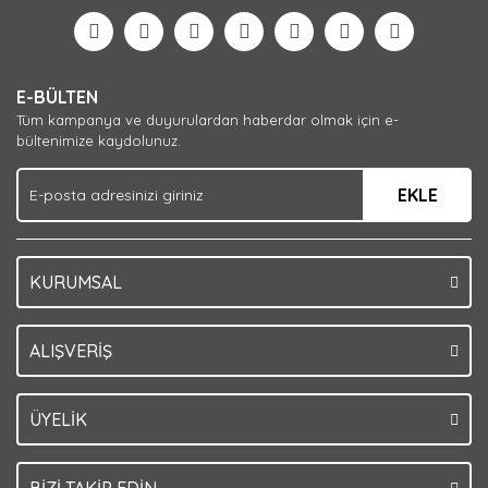
Görüş ve önerileriniz için teşekkür ederiz.
Yorum Yaz
Ürün resmi kalitesiz, bozuk veya görüntülenemiyor.
E-BÜLTEN
Ürün açıklamasında eksik bilgiler bulunuyor.
Tüm kampanya ve duyurulardan haberdar olmak için e-
Ürün bilgilerinde hatalar bulunuyor.
bültenimize kaydolunuz.
Ürün fiyatı diğer sitelerden daha pahalı.
EKLE
Bu ürüne benzer farklı alternatifler olmalı.
KURUMSAL
Gönder
ALIŞVERİŞ
ÜYELİK