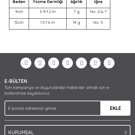
Beden
Yüzme Derinliği
Ağırlık
İğne
9cm
0.9-1.2 m
7 g
No. 6 & 7
12cm
1.3-1.6 m
14 g
No. 5
Bu ürünün fiyat bilgisi, resim, ürün açıklamalarında ve
diğer konularda yetersiz gördüğünüz noktaları öneri
Bu ürüne ilk yorumu siz yapın!
formunu kullanarak tarafımıza iletebilirsiniz.
Görüş ve önerileriniz için teşekkür ederiz.
Yorum Yaz
Ürün resmi kalitesiz, bozuk veya görüntülenemiyor.
E-BÜLTEN
Ürün açıklamasında eksik bilgiler bulunuyor.
Tüm kampanya ve duyurulardan haberdar olmak için e-
Ürün bilgilerinde hatalar bulunuyor.
bültenimize kaydolunuz.
Ürün fiyatı diğer sitelerden daha pahalı.
EKLE
Bu ürüne benzer farklı alternatifler olmalı.
KURUMSAL