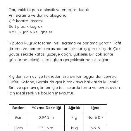
Dayanıklı iki parça plastik ve entegre dudak
Ani sıçrama ve durma aksiyonu
Çift kontrol sistemi
Sert plastik kuyruk
VMC Siyah Nikel iğneler
RipStop kuyruk tasarımı hızlı sıçrama ve parlama yaratır. Hafif
titreme ve hemen sonrasında ani bir duruş gerçekleştirir. Çok
yavaş şekilde kafası yüzeye doğru yükselir. Bir çok sahte
yüzdürme tekniğini kolaylıkla gerçekleştirmenizi sağlar.
Kıyıdan spin avı ve tekneden sırtı avı için uygundur. Levrek,
Lüfer, Kofana, Barakuda gibi birçok avcı balıklarda kullanılır.
Sırtı ve spın avı yöntemiyle tatlı sularda turna ve levrek avları
için ideal renk ve boyları mevcuttur.
Beden
Yüzme Derinliği
Ağırlık
İğne
9cm
0.9-1.2 m
7 g
No. 6 & 7
12cm
1.3-1.6 m
14 g
No. 5