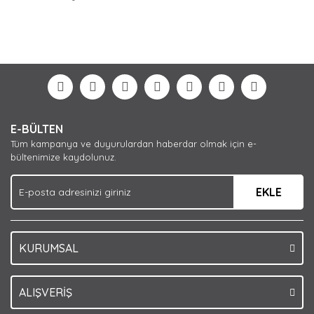
Bu ürünün fiyat bilgisi, resim, ürün açıklamalarında ve
diğer konularda yetersiz gördüğünüz noktaları öneri
Bu ürüne ilk yorumu siz yapın!
formunu kullanarak tarafımıza iletebilirsiniz.
Görüş ve önerileriniz için teşekkür ederiz.
Yorum Yaz
Ürün resmi kalitesiz, bozuk veya görüntülenemiyor.
E-BÜLTEN
Ürün açıklamasında eksik bilgiler bulunuyor.
Tüm kampanya ve duyurulardan haberdar olmak için e-
Ürün bilgilerinde hatalar bulunuyor.
bültenimize kaydolunuz.
Ürün fiyatı diğer sitelerden daha pahalı.
EKLE
Bu ürüne benzer farklı alternatifler olmalı.
KURUMSAL
Gönder
ALIŞVERİŞ