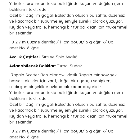
Yırtıcılar tarafından takip edildiğinde kaçan ve dağılan yem
balıklarını taklit eder.
Özel bir Dağılım gagalı Balsa'dan oluşan bu sahte, düzensiz
ve kaçamak bir süpürme eylemiyle sürekli olarak yüzüyor.
Kıyıdan veya trolle, herhangi bir tür balık için için mükemmel
bir seçimdir.
1.8-2.7 m yüzme derinliği/
11 cm boyut/
6 g ağırlık/
Üç
adet
No. 6 iğne
Avcılık Çeşitleri:
Sırtı
ve Spin Avcılığı
Avlanabilecek Balıklar:
Turna, Sudak
Rapala Scatter Rap Minnow, klasik Rapala minnow şekli,
hassas taktikler için zarif, doğal bir uyarıya sahipken,
saldırgan bir şekilde avlanacak kadar duyarlıdır.
Yırtıcılar tarafından takip edildiğinde kaçan ve dağılan yem
balıklarını taklit eder.
Özel bir Dağılım gagalı Balsa'dan oluşan bu sahte, düzensiz
ve kaçamak bir süpürme eylemiyle sürekli olarak yüzüyor.
Kıyıdan veya trolle, herhangi bir tür balık için için mükemmel
bir seçimdir.
1.8-2.7 m yüzme derinliği/
11 cm boyut/
6 g ağırlık/
Üç
adet
No. 6 iğne