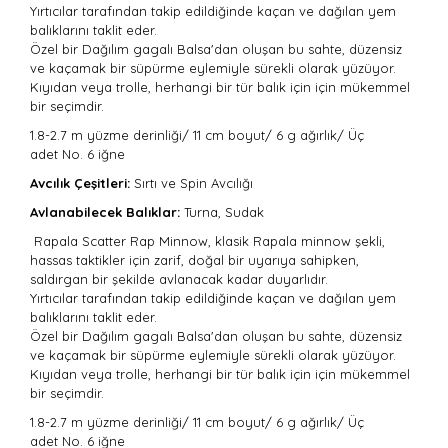
Yırtıcılar tarafından takip edildiğinde kaçan ve dağılan yem
balıklarını taklit eder.
Özel bir Dağılım gagalı Balsa'dan oluşan bu sahte, düzensiz
ve kaçamak bir süpürme eylemiyle sürekli olarak yüzüyor.
Kıyıdan veya trolle, herhangi bir tür balık için için mükemmel
bir seçimdir.
1.8-2.7 m yüzme derinliği/
11 cm boyut/
6 g ağırlık/
Üç
adet
No. 6 iğne
Avcılık Çeşitleri:
Sırtı
ve Spin Avcılığı
Avlanabilecek Balıklar:
Turna, Sudak
Rapala Scatter Rap Minnow, klasik Rapala minnow şekli,
hassas taktikler için zarif, doğal bir uyarıya sahipken,
saldırgan bir şekilde avlanacak kadar duyarlıdır.
Yırtıcılar tarafından takip edildiğinde kaçan ve dağılan yem
balıklarını taklit eder.
Özel bir Dağılım gagalı Balsa'dan oluşan bu sahte, düzensiz
ve kaçamak bir süpürme eylemiyle sürekli olarak yüzüyor.
Kıyıdan veya trolle, herhangi bir tür balık için için mükemmel
bir seçimdir.
1.8-2.7 m yüzme derinliği/
11 cm boyut/
6 g ağırlık/
Üç
adet
No. 6 iğne