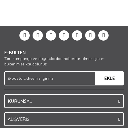
Bu ürünün fiyat bilgisi, resim, ürün açıklamalarında ve
diğer konularda yetersiz gördüğünüz noktaları öneri
Bu ürüne ilk yorumu siz yapın!
formunu kullanarak tarafımıza iletebilirsiniz.
Görüş ve önerileriniz için teşekkür ederiz.
Yorum Yaz
Ürün resmi kalitesiz, bozuk veya görüntülenemiyor.
E-BÜLTEN
Ürün açıklamasında eksik bilgiler bulunuyor.
Tüm kampanya ve duyurulardan haberdar olmak için e-
Ürün bilgilerinde hatalar bulunuyor.
bültenimize kaydolunuz.
Ürün fiyatı diğer sitelerden daha pahalı.
EKLE
Bu ürüne benzer farklı alternatifler olmalı.
KURUMSAL
Gönder
ALIŞVERİŞ