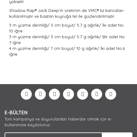
yükselir.
Shadow Rap® Jack Deep’in üretimin de VMC® tiz kancaları
kullanılmıştır ve baştan kuyruğa tel ile güçlendirilmiştir.
3 m yüzme derinliği/ 5 cm boyut/ 5.7 g ağırlık/ İki adet No.
10 iğne
3 m yüzme derinliği/ 5 cm boyut/ 5.7 g ağırlık/ Bir adet No.
7 iğne
4 m yüzme derinliği/ 7 cm boyut/ 10 g ağırlık/ İki adet No.6
iğne
Bu ürünün fiyat bilgisi, resim, ürün açıklamalarında ve
diğer konularda yetersiz gördüğünüz noktaları öneri
Bu ürüne ilk yorumu siz yapın!
formunu kullanarak tarafımıza iletebilirsiniz.
Görüş ve önerileriniz için teşekkür ederiz.
Yorum Yaz
Ürün resmi kalitesiz, bozuk veya görüntülenemiyor.
E-BÜLTEN
Ürün açıklamasında eksik bilgiler bulunuyor.
Tüm kampanya ve duyurulardan haberdar olmak için e-
Ürün bilgilerinde hatalar bulunuyor.
bültenimize kaydolunuz.
Ürün fiyatı diğer sitelerden daha pahalı.