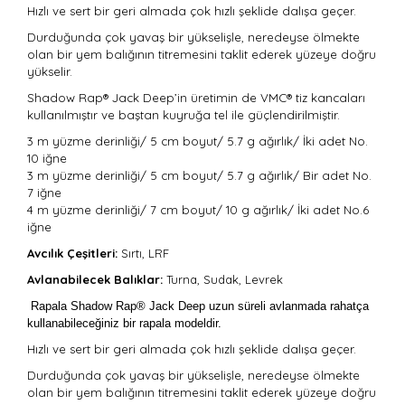
Hızlı ve sert bir geri almada çok hızlı şeklide dalışa geçer.
Durduğunda çok yavaş bir yükselişle, neredeyse ölmekte
olan bir yem balığının titremesini taklit ederek yüzeye doğru
yükselir.
Shadow Rap® Jack Deep’in üretimin de VMC® tiz kancaları
kullanılmıştır ve baştan kuyruğa tel ile güçlendirilmiştir.
3 m yüzme derinliği/ 5 cm boyut/ 5.7 g ağırlık/ İki adet No.
10 iğne
3 m yüzme derinliği/ 5 cm boyut/ 5.7 g ağırlık/ Bir adet No.
7 iğne
4 m yüzme derinliği/ 7 cm boyut/ 10 g ağırlık/ İki adet No.6
iğne
Avcılık Çeşitleri:
Sırtı, LRF
Avlanabilecek Balıklar:
Turna, Sudak, Levrek
Rapala Shadow Rap® Jack Deep uzun süreli avlanmada rahatça
kullanabileceğiniz bir rapala modeldir.
Hızlı ve sert bir geri almada çok hızlı şeklide dalışa geçer.
Durduğunda çok yavaş bir yükselişle, neredeyse ölmekte
olan bir yem balığının titremesini taklit ederek yüzeye doğru