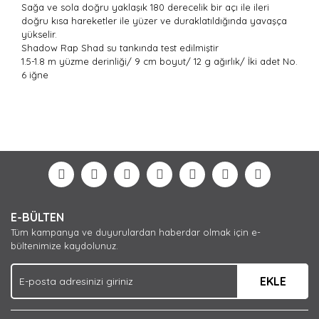
Sağa ve sola doğru yaklaşık 180 derecelik bir açı ile ileri
doğru kısa hareketler ile yüzer ve duraklatıldığında yavaşça
yükselir.
Shadow Rap Shad su tankında test edilmiştir
1.5-1.8 m yüzme derinliği/ 9 cm boyut/ 12 g ağırlık/ İki adet No.
6 iğne
Bu ürünün fiyat bilgisi, resim, ürün açıklamalarında ve
diğer konularda yetersiz gördüğünüz noktaları öneri
Bu ürüne ilk yorumu siz yapın!
formunu kullanarak tarafımıza iletebilirsiniz.
Görüş ve önerileriniz için teşekkür ederiz.
Yorum Yaz
Ürün resmi kalitesiz, bozuk veya görüntülenemiyor.
E-BÜLTEN
Ürün açıklamasında eksik bilgiler bulunuyor.
Tüm kampanya ve duyurulardan haberdar olmak için e-
Ürün bilgilerinde hatalar bulunuyor.
bültenimize kaydolunuz.
Ürün fiyatı diğer sitelerden daha pahalı.
EKLE
Bu ürüne benzer farklı alternatifler olmalı.