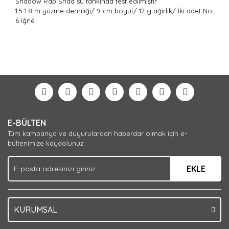
Shadow Rap Shad su tankında test edilmiştir
1.5-1.8 m yüzme derinliği/ 9 cm boyut/ 12 g ağırlık/ İki adet No.
6 iğne
Bu ürünün fiyat bilgisi, resim, ürün açıklamalarında ve
diğer konularda yetersiz gördüğünüz noktaları öneri
Bu ürüne ilk yorumu siz yapın!
formunu kullanarak tarafımıza iletebilirsiniz.
Görüş ve önerileriniz için teşekkür ederiz.
Yorum Yaz
Ürün resmi kalitesiz, bozuk veya görüntülenemiyor.
E-BÜLTEN
Ürün açıklamasında eksik bilgiler bulunuyor.
Tüm kampanya ve duyurulardan haberdar olmak için e-
Ürün bilgilerinde hatalar bulunuyor.
bültenimize kaydolunuz.
Ürün fiyatı diğer sitelerden daha pahalı.
EKLE
Bu ürüne benzer farklı alternatifler olmalı.
KURUMSAL