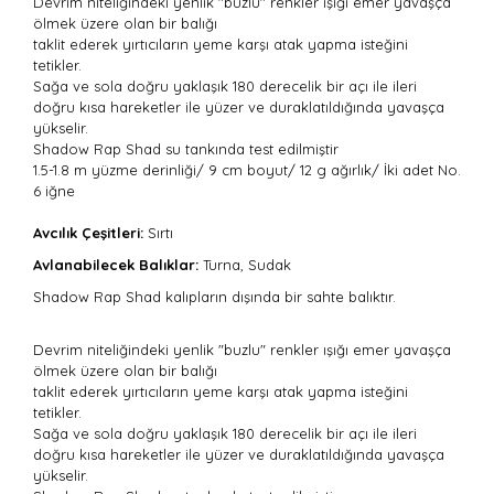
Devrim niteliğindeki yenlik "buzlu" renkler ışığı emer yavaşça
ölmek üzere olan bir balığı
taklit ederek yırtıcıların yeme karşı atak yapma isteğini
tetikler.
Sağa ve sola doğru yaklaşık 180 derecelik bir açı ile ileri
doğru kısa hareketler ile yüzer ve duraklatıldığında yavaşça
yükselir.
Shadow Rap Shad su tankında test edilmiştir
1.5-1.8 m yüzme derinliği/ 9 cm boyut/ 12 g ağırlık/ İki adet No.
6 iğne
Avcılık Çeşitleri:
Sırtı
Avlanabilecek Balıklar:
Turna, Sudak
Shadow Rap Shad kalıpların dışında bir sahte balıktır.
Devrim niteliğindeki yenlik "buzlu" renkler ışığı emer yavaşça
ölmek üzere olan bir balığı
taklit ederek yırtıcıların yeme karşı atak yapma isteğini
tetikler.
Sağa ve sola doğru yaklaşık 180 derecelik bir açı ile ileri
doğru kısa hareketler ile yüzer ve duraklatıldığında yavaşça
yükselir.