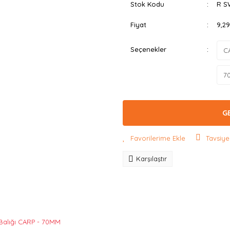
Stok Kodu
R S
Fiyat
9,2
Seçenekler
G
Tavsiye
Karşılaştır