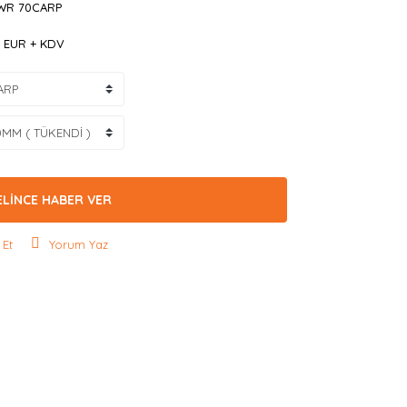
WR 70CARP
9 EUR + KDV
ELİNCE HABER VER
 Et
Yorum Yaz