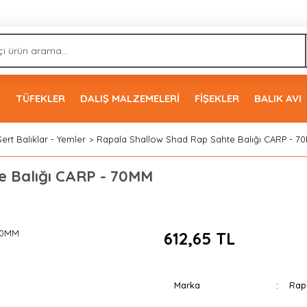
İ
TÜFEKLER
DALIŞ MALZEMELERİ
FİŞEKLER
BALIK AVI
Sert Balıklar - Yemler
Rapala Shallow Shad Rap Sahte Balığı CARP - 7
e Balığı CARP - 70MM
612,65 TL
Marka
Rap