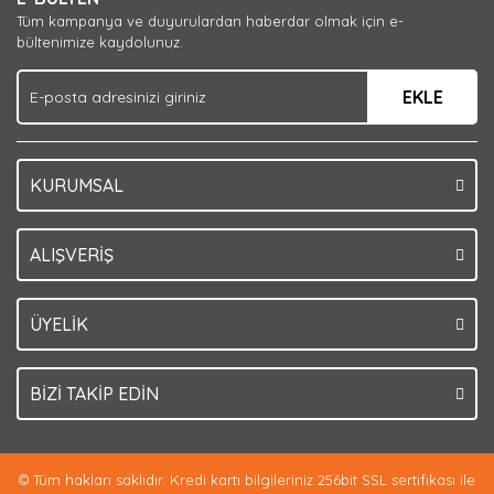
Ürün açıklamasında eksik bilgiler bulunuyor.
Tüm kampanya ve duyurulardan haberdar olmak için e-
Ürün bilgilerinde hatalar bulunuyor.
bültenimize kaydolunuz.
Ürün fiyatı diğer sitelerden daha pahalı.
EKLE
Bu ürüne benzer farklı alternatifler olmalı.
KURUMSAL
Gönder
ALIŞVERİŞ
ÜYELİK
BİZİ TAKİP EDİN
© Tüm hakları saklıdır. Kredi kartı bilgileriniz 256bit SSL sertifikası ile