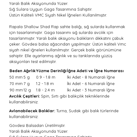
Yaralı Balık Aksiyonunda Yüzer.
Sığ Sulara Uygun Gaga Tasarımına Sahiptir.
Üstün Kaliteli VMC Siyah Nikel İğneleri Kullanılmıştır.
Rapala Shallow Shad Rap sahte balığı, sığ sularda kullanmak
için tasarlanmıştır. Gaga tasarımı sığ sularda avcılık için
tasarlanmıştır. Yaralı balık aksiyonu balıkların dikkatini çabuk
çeker. Gövdesi balsa ağacından yapılmıştır. Üstün kaliteli Vmc
siyah nikel iğneleri kullanılmıştır. Gerçek balık görünümüne
sahiptir.
Elle ayarlanmış ağrılık ve su tanklarında yüzüş
aksiyonları test edilmiştir.
Beden
Ağırlık
Yüzme Derinliği
İğne Adeti ve İğne Numarası
50 mm
5 g
0.9 - 1.8 m
İki Adet - 8 Numaralı İğne
70 mm
7 g
1.2 - 1.8 m
İki Adet - 6 Numaralı İğne
90 mm
12 g
1.8 - 2.4 m
İki Adet - 3 Numaralı İğne
Avcılık Çeşitleri:
Spin, Sırtı gibi balıkçılık tekniklerinde
kullanabilirsiniz.
Avlanabilecek Balıklar:
Turna, Sudak gibi balık türlerinde
kullanabilirsiniz.
Gövdesi Balsadan Üretilmiştir.
Yaralı Balık Aksiyonunda Yüzer.