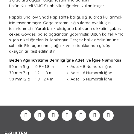
Sığ Sulara Uygun Gaga Tasarımına Sahiptir.
Üstün Kaliteli VMC Siyah Nikel İğneleri Kullanılmıştır.
Rapala Shallow Shad Rap sahte balığı, sığ sularda kullanmak
için tasarlanmıştır. Gaga tasarımı sığ sularda avcılık için
tasarlanmıştır. Yaralı balık aksiyonu balıkların dikkatini çabuk
çeker. Gövdesi balsa ağacından yapılmıştır. Üstün kaliteli Vmc
siyah nikel iğneleri kullanılmıştır. Gerçek balık görünümüne
sahiptir.
Elle ayarlanmış ağrılık ve su tanklarında yüzüş
aksiyonları test edilmiştir.
Beden
Ağırlık
Yüzme Derinliği
İğne Adeti ve İğne Numarası
50 mm
5 g
0.9 - 1.8 m
İki Adet - 8 Numaralı İğne
70 mm
7 g
1.2 - 1.8 m
İki Adet - 6 Numaralı İğne
90 mm
12 g
1.8 - 2.4 m
İki Adet - 3 Numaralı İğne
Bu ürünün fiyat bilgisi, resim, ürün açıklamalarında ve
diğer konularda yetersiz gördüğünüz noktaları öneri
Bu ürüne ilk yorumu siz yapın!
formunu kullanarak tarafımıza iletebilirsiniz.
Görüş ve önerileriniz için teşekkür ederiz.
Yorum Yaz
Ürün resmi kalitesiz, bozuk veya görüntülenemiyor.
E-BÜLTEN