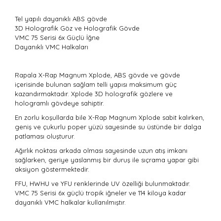
Tel yapılı dayanıklı ABS gövde
3D Holografik Göz ve Holografik Gövde
VMC 75 Serisi 6x Güçlü İğne
Dayanıklı VMC Halkaları
Rapala X-Rap Magnum Xplode, ABS gövde ve gövde
içerisinde bulunan sağlam telli yapısı maksimum güç
kazandırmaktadır. Xplode 3D holografik gözlere ve
hologramlı gövdeye sahiptir.
En zorlu koşullarda bile X-Rap Magnum Xplode sabit kalırken,
geniş ve çukurlu poper yüzü sayesinde su üstünde bir dalga
patlaması oluşturur.
Ağırlık noktası arkada olması sayesinde uzun atış imkanı
sağlarken, geriye yaslanmış bir duruş ile sıçrama yapar gibi
aksiyon göstermektedir.
FFU, HWHU ve YFU renklerinde UV özelliği bulunmaktadır.
VMC 75 Serisi 6x güçlü tropik iğneler ve 114 kiloya kadar
dayanıklı VMC halkalar kullanılmıştır.