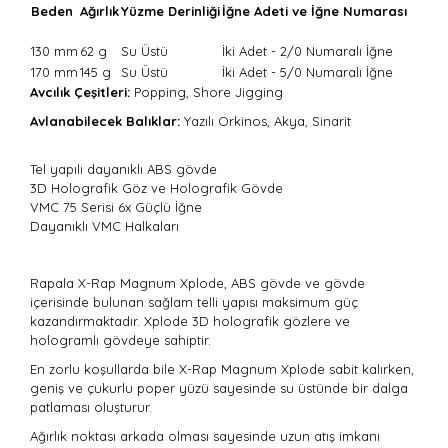
Beden
Ağırlık
Yüzme Derinliği
İğne Adeti ve İğne Numarası
130 mm
62 g
Su Üstü
İki Adet - 2/0 Numaralı İğne
170 mm
145 g
Su Üstü
İki Adet - 5/0 Numaralı İğne
Avcılık Çeşitleri:
Popping, Shore Jigging
Avlanabilecek Balıklar:
Yazılı Orkinos, Akya, Sinarit
Tel yapılı dayanıklı ABS gövde
3D Holografik Göz ve Holografik Gövde
VMC 75 Serisi 6x Güçlü İğne
Dayanıklı VMC Halkaları
Rapala X-Rap Magnum Xplode, ABS gövde ve gövde
içerisinde bulunan sağlam telli yapısı maksimum güç
kazandırmaktadır. Xplode 3D holografik gözlere ve
hologramlı gövdeye sahiptir.
En zorlu koşullarda bile X-Rap Magnum Xplode sabit kalırken,
geniş ve çukurlu poper yüzü sayesinde su üstünde bir dalga
patlaması oluşturur.
Ağırlık noktası arkada olması sayesinde uzun atış imkanı