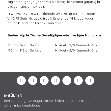
sağlarken, geriye yaslanmış bir duruş ile sıçrama yapar gibi
aksiyon göstermektedir.
FFU, HWHU ve YFU renklerinde UV özelliği bulunmaktadır.
VMC 75 Serisi 6x güçlü tropik iğneler ve 114 kiloya kadar
dayanıklı VMC halkalar kullanılmıştır.
Beden
Ağırlık
Yüzme Derinliği
İğne Adeti ve İğne Numarası
130 mm
62 g
Su Üstü
İki Adet - 2/0 Numaralı İğne
170 mm
145 g
Su Üstü
İki Adet - 5/0 Numaralı İğne
Bu ürünün fiyat bilgisi, resim, ürün açıklamalarında ve
diğer konularda yetersiz gördüğünüz noktaları öneri
Bu ürüne ilk yorumu siz yapın!
formunu kullanarak tarafımıza iletebilirsiniz.
Görüş ve önerileriniz için teşekkür ederiz.
Yorum Yaz
Ürün resmi kalitesiz, bozuk veya görüntülenemiyor.
E-BÜLTEN
Ürün açıklamasında eksik bilgiler bulunuyor.
Tüm kampanya ve duyurulardan haberdar olmak için e-
Ürün bilgilerinde hatalar bulunuyor.
bültenimize kaydolunuz.
Ürün fiyatı diğer sitelerden daha pahalı.