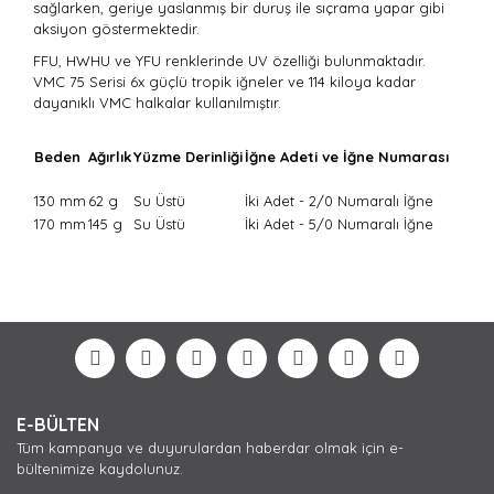
sağlarken, geriye yaslanmış bir duruş ile sıçrama yapar gibi
aksiyon göstermektedir.
FFU, HWHU ve YFU renklerinde UV özelliği bulunmaktadır.
VMC 75 Serisi 6x güçlü tropik iğneler ve 114 kiloya kadar
dayanıklı VMC halkalar kullanılmıştır.
Beden
Ağırlık
Yüzme Derinliği
İğne Adeti ve İğne Numarası
130 mm
62 g
Su Üstü
İki Adet - 2/0 Numaralı İğne
170 mm
145 g
Su Üstü
İki Adet - 5/0 Numaralı İğne
Bu ürünün fiyat bilgisi, resim, ürün açıklamalarında ve
diğer konularda yetersiz gördüğünüz noktaları öneri
Bu ürüne ilk yorumu siz yapın!
formunu kullanarak tarafımıza iletebilirsiniz.
Görüş ve önerileriniz için teşekkür ederiz.
Yorum Yaz
Ürün resmi kalitesiz, bozuk veya görüntülenemiyor.
E-BÜLTEN
Ürün açıklamasında eksik bilgiler bulunuyor.
Tüm kampanya ve duyurulardan haberdar olmak için e-
Ürün bilgilerinde hatalar bulunuyor.
bültenimize kaydolunuz.
Ürün fiyatı diğer sitelerden daha pahalı.