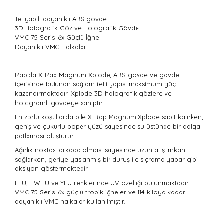
Tel yapılı dayanıklı ABS gövde
3D Holografik Göz ve Holografik Gövde
VMC 75 Serisi 6x Güçlü İğne
Dayanıklı VMC Halkaları
Rapala X-Rap Magnum Xplode, ABS gövde ve gövde
içerisinde bulunan sağlam telli yapısı maksimum güç
kazandırmaktadır. Xplode 3D holografik gözlere ve
hologramlı gövdeye sahiptir.
En zorlu koşullarda bile X-Rap Magnum Xplode sabit kalırken,
geniş ve çukurlu poper yüzü sayesinde su üstünde bir dalga
patlaması oluşturur.
Ağırlık noktası arkada olması sayesinde uzun atış imkanı
sağlarken, geriye yaslanmış bir duruş ile sıçrama yapar gibi
aksiyon göstermektedir.
FFU, HWHU ve YFU renklerinde UV özelliği bulunmaktadır.
VMC 75 Serisi 6x güçlü tropik iğneler ve 114 kiloya kadar
dayanıklı VMC halkalar kullanılmıştır.