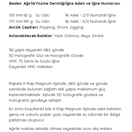
Beden
Ağırlık
Yüzme Derinliği
İğne Adeti ve İğne Numarası
130 mm
62 g
Su Üstü
İki Adet - 2/0 Numaralı İğne
170 mm
145 g
Su Üstü
İki Adet - 5/0 Numaralı İğne
Avcılık Çeşitleri:
Popping, Shore Jigging
Avlanabilecek Balıklar:
Yazılı Orkinos, Akya, Sinarit
Tel yapılı dayanıklı ABS gövde
3D Holografik Göz ve Holografik Gövde
VMC 75 Serisi 6x Güçlü İğne
Dayanıklı VMC Halkaları
Rapala X-Rap Magnum Xplode, ABS gövde ve gövde
içerisinde bulunan sağlam telli yapısı maksimum güç
kazandırmaktadır. Xplode 3D holografik gözlere ve
hologramlı gövdeye sahiptir.
En zorlu koşullarda bile X-Rap Magnum Xplode sabit kalırken,
geniş ve çukurlu poper yüzü sayesinde su üstünde bir dalga
patlaması oluşturur.
Ağırlık noktası arkada olması sayesinde uzun atış imkanı