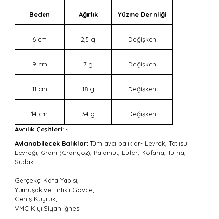
Beden
Ağırlık
Yüzme Derinliği
6 cm
2,5 g
Değişken
9 cm
7 g
Değişken
11 cm
18 g
Değişken
14 cm
34 g
Değişken
Avcılık Çeşitleri:
-
Avlanabilecek Balıklar:
Tüm avcı balıklar- Levrek, Tatlısu
Levreği, Grani (Granyöz), Palamut, Lüfer, Kofana, Turna,
Sudak..
Gerçekçi Kafa Yapısı,
Yumuşak ve Tırtıklı Gövde,
Geniş Kuyruk,
VMC Kıyı Siyah İğnesi