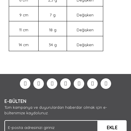
9 cm
7 g
Değişken
11 cm
18 g
Değişken
14 cm
34 g
Değişken
Bu ürünün fiyat bilgisi, resim, ürün açıklamalarında ve
diğer konularda yetersiz gördüğünüz noktaları öneri
Bu ürüne ilk yorumu siz yapın!
formunu kullanarak tarafımıza iletebilirsiniz.
Görüş ve önerileriniz için teşekkür ederiz.
Yorum Yaz
Ürün resmi kalitesiz, bozuk veya görüntülenemiyor.
E-BÜLTEN
Ürün açıklamasında eksik bilgiler bulunuyor.
Tüm kampanya ve duyurulardan haberdar olmak için e-
Ürün bilgilerinde hatalar bulunuyor.
bültenimize kaydolunuz.
Ürün fiyatı diğer sitelerden daha pahalı.
EKLE
Bu ürüne benzer farklı alternatifler olmalı.