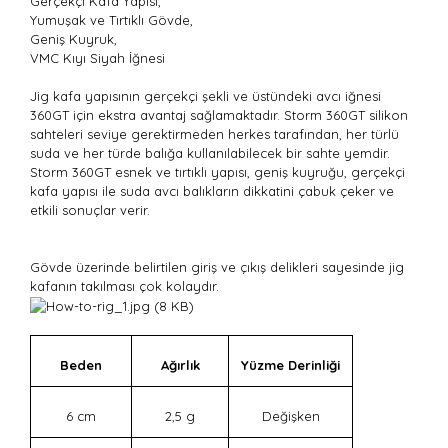
Gerçekçi Kafa Yapısı,
Yumuşak ve Tırtıklı Gövde,
Geniş Kuyruk,
VMC Kıyı Siyah İğnesi
Jig kafa yapısının gerçekçi şekli ve üstündeki avcı iğnesi
360GT için ekstra avantaj sağlamaktadır. Storm 360GT silikon
sahteleri seviye gerektirmeden herkes tarafından, her türlü
suda ve her türde balığa kullanılabilecek bir sahte yemdir.
Storm 360GT esnek ve tırtıklı yapısı, geniş kuyruğu, gerçekçi
kafa yapısı ile suda avcı balıkların dikkatini çabuk çeker ve
etkili sonuçlar verir.
Gövde üzerinde belirtilen giriş ve çıkış delikleri sayesinde jig
kafanın takılması çok kolaydır.
Beden
Ağırlık
Yüzme Derinliği
6 cm
2,5 g
Değişken