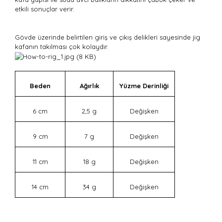
etkili sonuçlar verir.
Gövde üzerinde belirtilen giriş ve çıkış delikleri sayesinde jig
kafanın takılması çok kolaydır.
Beden
Ağırlık
Yüzme Derinliği
6 cm
2,5 g
Değişken
9 cm
7 g
Değişken
11 cm
18 g
Değişken
14 cm
34 g
Değişken
Bu ürünün fiyat bilgisi, resim, ürün açıklamalarında ve