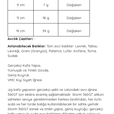
9 cm
7 g
Değişken
11 cm
18 g
Değişken
14 cm
34 g
Değişken
Avcılık Çeşitleri:
-
Avlanabilecek Balıklar:
Tüm avcı balıklar- Levrek, Tatlısu
Levreği, Grani (Granyöz), Palamut, Lüfer, Kofana, Turna,
Sudak..
Gerçekçi Kafa Yapısı,
Yumuşak ve Tırtıklı Gövde,
Geniş Kuyruk,
VMC Kıyı Siyah İğnesi
Jig kafa yapısının gerçekçi şekli ve üstündeki avcı iğnesi
360GT için ekstra avantaj sağlamaktadır. Storm 360GT silikon
sahteleri seviye gerektirmeden herkes tarafından, her türlü
suda ve her türde balığa kullanılabilecek bir sahte yemdir.
Storm 360GT esnek ve tırtıklı yapısı, geniş kuyruğu, gerçekçi
kafa yapısı ile suda avcı balıkların dikkatini çabuk çeker ve