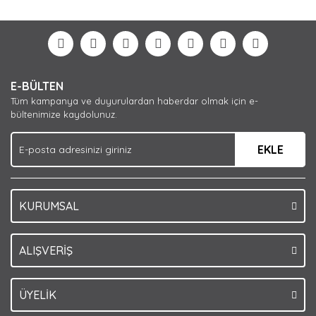
diğer konularda yetersiz gördüğünüz noktaları öneri
Bu ürüne ilk yorumu siz yapın!
formunu kullanarak tarafımıza iletebilirsiniz.
Görüş ve önerileriniz için teşekkür ederiz.
Yorum Yaz
Ürün resmi kalitesiz, bozuk veya görüntülenemiyor.
E-BÜLTEN
Ürün açıklamasında eksik bilgiler bulunuyor.
Tüm kampanya ve duyurulardan haberdar olmak için e-
Ürün bilgilerinde hatalar bulunuyor.
bültenimize kaydolunuz.
Ürün fiyatı diğer sitelerden daha pahalı.
EKLE
Bu ürüne benzer farklı alternatifler olmalı.
KURUMSAL
Gönder
ALIŞVERİŞ
ÜYELİK