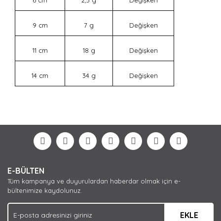
9 cm
7 g
Değişken
11 cm
18 g
Değişken
14 cm
34 g
Değişken
Bu ürünün fiyat bilgisi, resim, ürün açıklamalarında ve
diğer konularda yetersiz gördüğünüz noktaları öneri
Bu ürüne ilk yorumu siz yapın!
formunu kullanarak tarafımıza iletebilirsiniz.
Görüş ve önerileriniz için teşekkür ederiz.
Yorum Yaz
Ürün resmi kalitesiz, bozuk veya görüntülenemiyor.
E-BÜLTEN
Ürün açıklamasında eksik bilgiler bulunuyor.
Tüm kampanya ve duyurulardan haberdar olmak için e-
Ürün bilgilerinde hatalar bulunuyor.
bültenimize kaydolunuz.
Ürün fiyatı diğer sitelerden daha pahalı.
EKLE
Bu ürüne benzer farklı alternatifler olmalı.