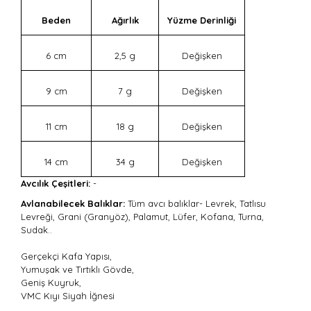
Beden
Ağırlık
Yüzme Derinliği
6 cm
2,5 g
Değişken
9 cm
7 g
Değişken
11 cm
18 g
Değişken
14 cm
34 g
Değişken
Avcılık Çeşitleri:
-
Avlanabilecek Balıklar:
Tüm avcı balıklar- Levrek, Tatlısu
Levreği, Grani (Granyöz), Palamut, Lüfer, Kofana, Turna,
Sudak..
Gerçekçi Kafa Yapısı,
Yumuşak ve Tırtıklı Gövde,
Geniş Kuyruk,
VMC Kıyı Siyah İğnesi