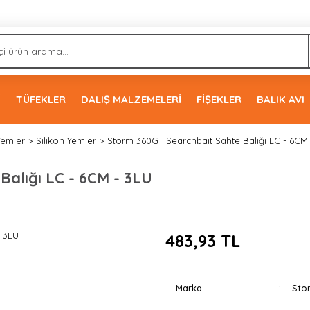
İ
TÜFEKLER
DALIŞ MALZEMELERİ
FİŞEKLER
BALIK AVI
Yemler
Silikon Yemler
Storm 360GT Searchbait Sahte Balığı LC - 6CM
alığı LC - 6CM - 3LU
483,93 TL
Marka
Sto