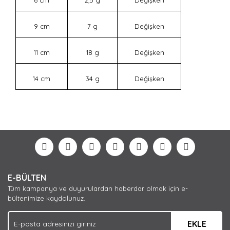
9 cm
7 g
Değişken
11 cm
18 g
Değişken
14 cm
34 g
Değişken
Bu ürünün fiyat bilgisi, resim, ürün açıklamalarında ve
diğer konularda yetersiz gördüğünüz noktaları öneri
Bu ürüne ilk yorumu siz yapın!
formunu kullanarak tarafımıza iletebilirsiniz.
Görüş ve önerileriniz için teşekkür ederiz.
Yorum Yaz
Ürün resmi kalitesiz, bozuk veya görüntülenemiyor.
E-BÜLTEN
Ürün açıklamasında eksik bilgiler bulunuyor.
Tüm kampanya ve duyurulardan haberdar olmak için e-
Ürün bilgilerinde hatalar bulunuyor.
bültenimize kaydolunuz.
Ürün fiyatı diğer sitelerden daha pahalı.
EKLE
Bu ürüne benzer farklı alternatifler olmalı.