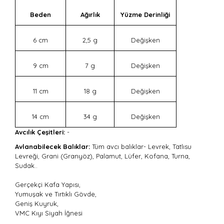
Beden
Ağırlık
Yüzme Derinliği
6 cm
2,5 g
Değişken
9 cm
7 g
Değişken
11 cm
18 g
Değişken
14 cm
34 g
Değişken
Avcılık Çeşitleri:
-
Avlanabilecek Balıklar:
Tüm avcı balıklar- Levrek, Tatlısu
Levreği, Grani (Granyöz), Palamut, Lüfer, Kofana, Turna,
Sudak..
Gerçekçi Kafa Yapısı,
Yumuşak ve Tırtıklı Gövde,
Geniş Kuyruk,
VMC Kıyı Siyah İğnesi