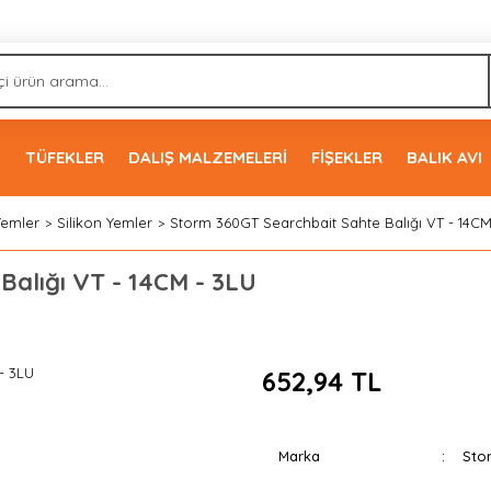
İ
TÜFEKLER
DALIŞ MALZEMELERİ
FİŞEKLER
BALIK AVI
Yemler
Silikon Yemler
Storm 360GT Searchbait Sahte Balığı VT - 14CM
Balığı VT - 14CM - 3LU
652,94 TL
Marka
Sto