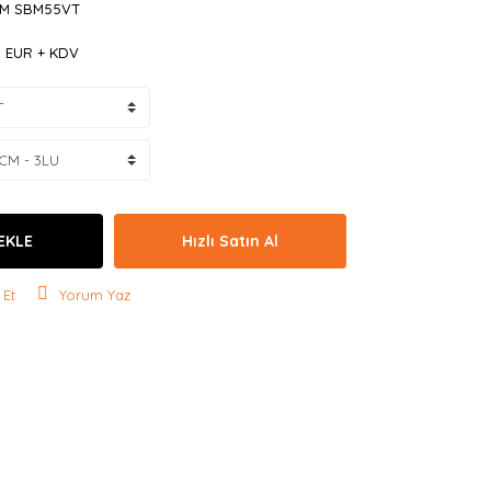
M SBM55VT
9 EUR + KDV
EKLE
Hızlı Satın Al
 Et
Yorum Yaz