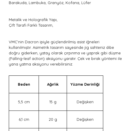
Barakuda, Lambuka, Granyöz, Kofana, Lüfer
Metalik ve Holografik Yapı,
Çift Tarafı Farklı Tasarım,
VMC’nin Dacron ipiyle güçlendirilmiş asist iğneleri
kullanılmıştır. Asimetrik tasarım sayesinde jig sahteniz dibe
doğru giderken, yatay olarak çırpınma ve yaprak gibi düşme
(Falling-leaf action) aksiyonu yaratır. Çek ve bırak yöntemi ile
yana yatma aksiyonu verebilirsiniz.
Beden
Ağırlık
Yüzme Derinliği
5,5 cm
15 g
Değişken
6,1 cm
20 g
Değişken