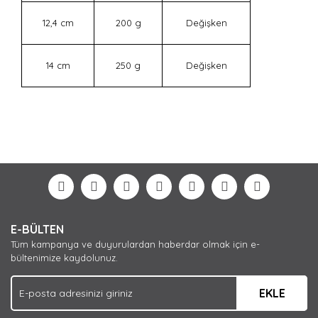
12,4 cm
200 g
Değişken
14 cm
250 g
Değişken
Bu ürünün fiyat bilgisi, resim, ürün açıklamalarında ve
diğer konularda yetersiz gördüğünüz noktaları öneri
Bu ürüne ilk yorumu siz yapın!
formunu kullanarak tarafımıza iletebilirsiniz.
Görüş ve önerileriniz için teşekkür ederiz.
Yorum Yaz
Ürün resmi kalitesiz, bozuk veya görüntülenemiyor.
E-BÜLTEN
Ürün açıklamasında eksik bilgiler bulunuyor.
Tüm kampanya ve duyurulardan haberdar olmak için e-
Ürün bilgilerinde hatalar bulunuyor.
bültenimize kaydolunuz.
Ürün fiyatı diğer sitelerden daha pahalı.
EKLE
Bu ürüne benzer farklı alternatifler olmalı.