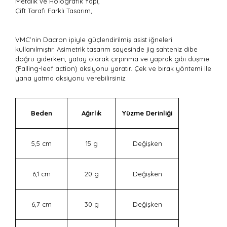
Metalik ve Holografik Yapı,
Çift Tarafı Farklı Tasarım,
VMC’nin Dacron ipiyle güçlendirilmiş asist iğneleri
kullanılmıştır. Asimetrik tasarım sayesinde jig sahteniz dibe
doğru giderken, yatay olarak çırpınma ve yaprak gibi düşme
(Falling-leaf action) aksiyonu yaratır. Çek ve bırak yöntemi ile
yana yatma aksiyonu verebilirsiniz.
Beden
Ağırlık
Yüzme Derinliği
5,5 cm
15 g
Değişken
6,1 cm
20 g
Değişken
6,7 cm
30 g
Değişken