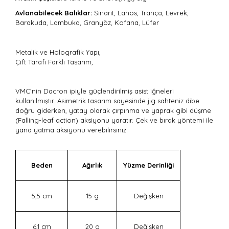
Avlanabilecek Balıklar:
Sinarit, Lahos, Trança, Levrek,
Barakuda, Lambuka, Granyöz, Kofana, Lüfer
Metalik ve Holografik Yapı,
Çift Tarafı Farklı Tasarım,
VMC’nin Dacron ipiyle güçlendirilmiş asist iğneleri
kullanılmıştır. Asimetrik tasarım sayesinde jig sahteniz dibe
doğru giderken, yatay olarak çırpınma ve yaprak gibi düşme
(Falling-leaf action) aksiyonu yaratır. Çek ve bırak yöntemi ile
yana yatma aksiyonu verebilirsiniz.
Beden
Ağırlık
Yüzme Derinliği
5,5 cm
15 g
Değişken
6,1 cm
20 g
Değişken