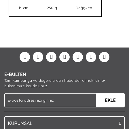
14 cm
250 g
Değişken
Bu ürünün fiyat bilgisi, resim, ürün açıklamalarında ve
diğer konularda yetersiz gördüğünüz noktaları öneri
Bu ürüne ilk yorumu siz yapın!
formunu kullanarak tarafımıza iletebilirsiniz.
Görüş ve önerileriniz için teşekkür ederiz.
Yorum Yaz
Ürün resmi kalitesiz, bozuk veya görüntülenemiyor.
E-BÜLTEN
Ürün açıklamasında eksik bilgiler bulunuyor.
Tüm kampanya ve duyurulardan haberdar olmak için e-
Ürün bilgilerinde hatalar bulunuyor.
bültenimize kaydolunuz.
Ürün fiyatı diğer sitelerden daha pahalı.
EKLE
Bu ürüne benzer farklı alternatifler olmalı.
KURUMSAL