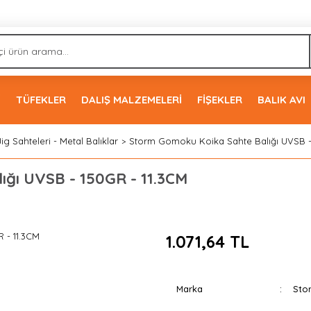
İ
TÜFEKLER
DALIŞ MALZEMELERİ
FİŞEKLER
BALIK AVI
Jig Sahteleri - Metal Balıklar
Storm Gomoku Koika Sahte Balığı UVSB - 
ğı UVSB - 150GR - 11.3CM
1.071,64 TL
Marka
Sto