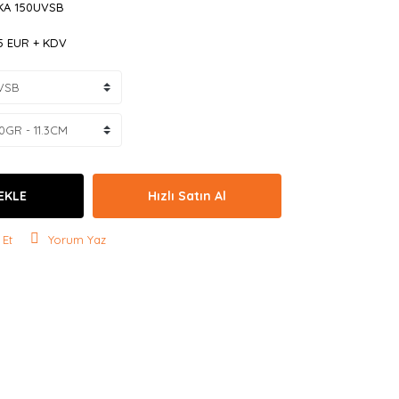
KA 150UVSB
25 EUR + KDV
EKLE
Hızlı Satın Al
 Et
Yorum Yaz