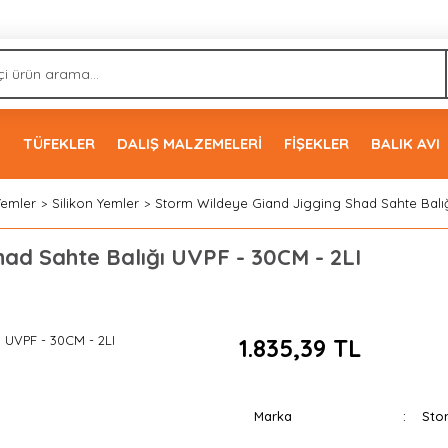
İ
TÜFEKLER
DALIŞ MALZEMELERİ
FİŞEKLER
BALIK AVI
Yemler
Silikon Yemler
Storm Wildeye Giand Jigging Shad Sahte Balığ
ad Sahte Balığı UVPF - 30CM - 2LI
1.835,39 TL
Marka
Sto