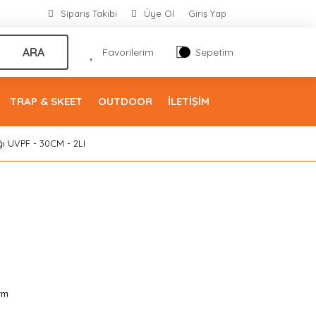
Sipariş Takibi
Üye Ol
Giriş Yap
ARA
Favorilerim
Sepetim
TRAP & SKEET
OUTDOOR
İLETİŞİM
ı UVPF - 30CM - 2LI
rm