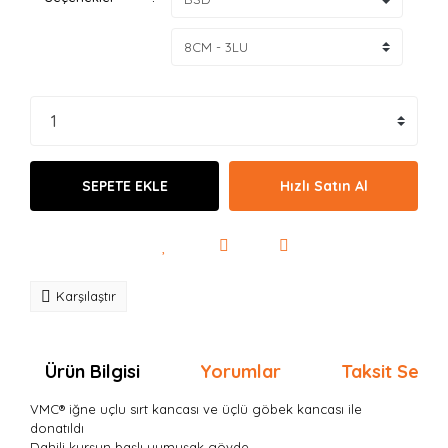
SEPETE EKLE
Hızlı Satın Al
Karşılaştır
Ürün Bilgisi
Yorumlar
Taksit Seçen
VMC® iğne uçlu sırt kancası ve üçlü göbek kancası ile
donatıldı
Dahili kurşun başlı yumuşak gövde