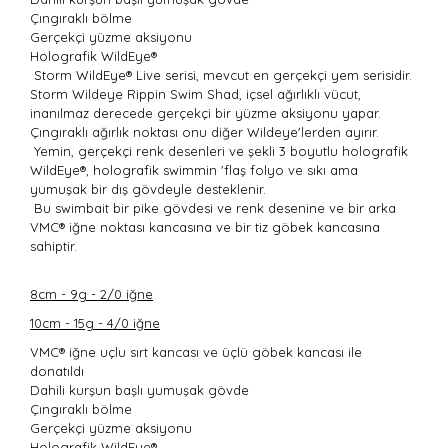
Çıngıraklı bölme
Gerçekçi yüzme aksiyonu
Holografik WildEye®
Storm WildEye® Live serisi, mevcut en gerçekçi yem serisidir.
Storm Wildeye Rippin Swim Shad, içsel ağırlıklı vücut,
inanılmaz derecede gerçekçi bir yüzme aksiyonu yapar.
Çıngıraklı ağırlık noktası onu diğer Wildeye'lerden ayırır.
Yemin, gerçekçi renk desenleri ve şekli 3 boyutlu holografik
WildEye®, holografik swimmin 'flaş folyo ve sıkı ama
yumuşak bir dış gövdeyle desteklenir.
Bu swimbait bir pike gövdesi ve renk desenine ve bir arka
VMC® iğne noktası kancasına ve bir tiz göbek kancasına
sahiptir.
8cm - 9g - 2/0 iğne
10cm - 15g - 4/0 iğne
VMC® iğne uçlu sırt kancası ve üçlü göbek kancası ile
donatıldı
Dahili kurşun başlı yumuşak gövde
Çıngıraklı bölme
Gerçekçi yüzme aksiyonu
Holografik WildEye®