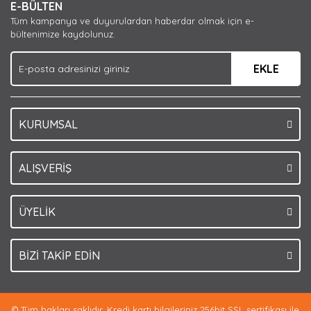
E-BÜLTEN
Ürün açıklamasında eksik bilgiler bulunuyor.
Tüm kampanya ve duyurulardan haberdar olmak için e-
Ürün bilgilerinde hatalar bulunuyor.
bültenimize kaydolunuz.
Ürün fiyatı diğer sitelerden daha pahalı.
EKLE
Bu ürüne benzer farklı alternatifler olmalı.
KURUMSAL
Gönder
ALIŞVERİŞ
ÜYELİK
BİZİ TAKİP EDİN
© Tüm hakları saklıdır. Kredi kartı bilgileriniz 256bit SSL sertifikası ile