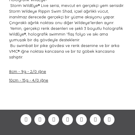
Storm WildEye® Live serisi, mevcut en gerçekçi yem serisidir.
Storm Wildeye Rippin Swim Shad, içsel ağırlıklı vücut,
inanılmaz derecede gerçekçi bir yüzme aksiyonu yapar.
Çıngıraklı ağırlık noktası onu diğer Wildeye'lerden ayırır.
Yemin, gerçekçi renk desenleri ve şekli 3 boyutlu holografik
WildEye®, holografik swimmin 'flaş folyo ve sıkı ama
yumuşak bir dış gövdeyle desteklenir.
Bu swimbait bir pike gövdesi ve renk desenine ve bir arka
VMC® iğne noktası kancasına ve bir tiz göbek kancasına
sahiptir.
8cm - 9g - 2/0 iğne
10cm - 15g - 4/0 iğne
Bu ürünün fiyat bilgisi, resim, ürün açıklamalarında ve
diğer konularda yetersiz gördüğünüz noktaları öneri
Bu ürüne ilk yorumu siz yapın!
formunu kullanarak tarafımıza iletebilirsiniz.
Görüş ve önerileriniz için teşekkür ederiz.
Yorum Yaz
Ürün resmi kalitesiz, bozuk veya görüntülenemiyor.