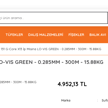
İ
TÜFEKLER
DALIŞ MALZEMELERİ
FİŞEKLER
BALIK AVI
x 131 G-Core X13 İp Misina LO-VIS GREEN - 0.285MM - 300M - 15.88KG
 LO-VIS GREEN - 0.285MM - 300M - 15.88KG
4.952,13 TL
Marka
Sufi