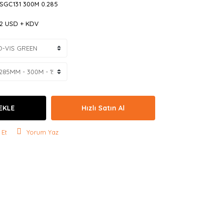
 SGC131 300M 0.285
42 USD + KDV
EKLE
Hızlı Satın Al
 Et
Yorum Yaz