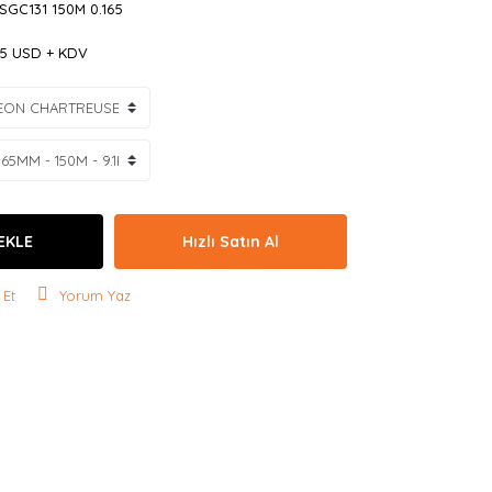
SGC131 150M 0.165
65 USD + KDV
EKLE
Hızlı Satın Al
 Et
Yorum Yaz