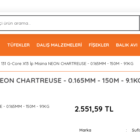
İ
TÜFEKLER
DALIŞ MALZEMELERİ
FİŞEKLER
BALIK AVI
x 131 G-Core X13 İp Misina NEON CHARTREUSE - 0.165MM - 150M - 9.1KG
a NEON CHARTREUSE - 0.165MM - 150M - 9.1K
2.551,59 TL
Marka
Sufi