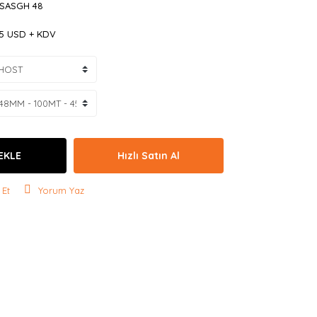
 SASGH 48
75 USD + KDV
EKLE
Hızlı Satın Al
 Et
Yorum Yaz