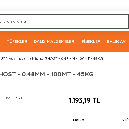
İ
TÜFEKLER
DALIŞ MALZEMELERİ
FİŞEKLER
BALIK AVI
x 832 Advanced İp Misina GHOST - 0.48MM - 100MT - 45KG
GHOST - 0.48MM - 100MT - 45KG
1.193,19 TL
Marka
Sufi